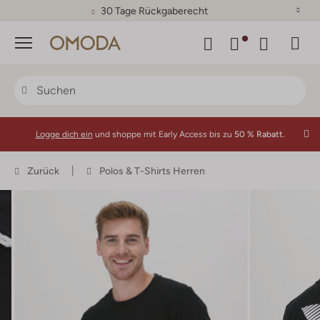
30 Tage Rückgaberecht
Menü
Logge dich ein
und shoppe mit Early Access bis zu
50 % Rabatt.
Zurück
Polos & T-Shirts Herren