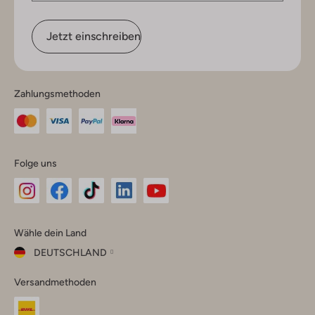
Jetzt einschreiben
Zahlungsmethoden
Folge uns
Omoda
Omoda
Omoda
Omoda
Omoda
Wähle dein Land
Instagram
Facebook
TikTok
LinkedIn
YouTube
DEUTSCHLAND
Wähle
Versandmethoden
dein
Schließ
Land