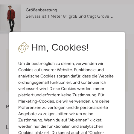
Größenberatung
Servaas ist 1 Meter 81 groß und trägt Größe L.
Hm, Cookies!
Kostenloser Versand
ab € 75 für Club-Omoda
Um dir bestmöglich zu dienen, verwenden wir
Mitglieder in Deutschland
Cookies auf unserer Website. Funktionale und
Kauf auf Rechnung
30 Tagen
Rückgaberecht
analytische Cookies sorgen dafür, dass die Website
ordnungsgemäß funktioniert und kontinuierlich
verbessert wird. Diese Cookies werden immer
platziert und erfordern keine Zustimmung. Für
Marketing-Cookies, die wir verwenden, um deine
Produktinformation
Präferenzen zu verfolgen und dir personalisierte
Angebote zu zeigen, bitten wir um deine
Zustimmung. Wenn du auf "Ablehnen" klickst,
werden nur die funktionalen und analytischen
Lieferung & Rückgabe
Cookies platziert. Du kannst auch auf "Cookie-