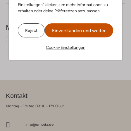
Einstellungen" klicken, um mehr Informationen zu
erhalten oder deine Präferenzen anzupassen.
Mehr sehen
Einverstanden und weiter
Reject
T-Shirts
Pure Path
Baumwolle
Cookie-Einstellungen
Kontakt
Montag - Freitag 09:00 - 17:00 uur
info@omoda.de