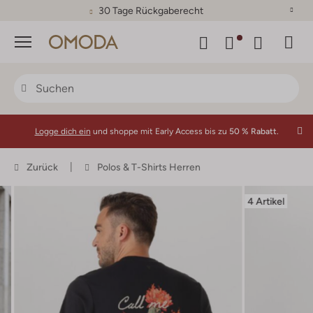
30 Tage Rückgaberecht
Menü
Logge dich ein
und shoppe mit Early Access bis zu
50 % Rabatt.
Zurück
Polos & T-Shirts Herren
4 Artikel