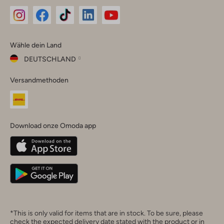
Omoda
Omoda
Omoda
Omoda
Omoda
Wähle dein Land
Instagram
Facebook
TikTok
LinkedIn
YouTube
DEUTSCHLAND
Wähle
Versandmethoden
dein
Schließ
Land
Nederland
België
(Nederlands)
Download onze Omoda app
Belgique
(Français)
Deutschland
*This is only valid for items that are in stock. To be sure, please
check the expected delivery date stated with the product or in