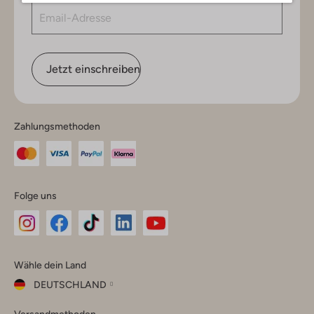
Jetzt einschreiben
Zahlungsmethoden
Folge uns
Omoda
Omoda
Omoda
Omoda
Omoda
Wähle dein Land
Instagram
Facebook
TikTok
LinkedIn
YouTube
DEUTSCHLAND
Wähle