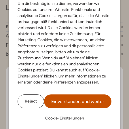
Um dir bestmöglich zu dienen, verwenden wir
info@omoda.de
Cookies auf unserer Website. Funktionale und
analytische Cookies sorgen dafür, dass die Website
ordnungsgemäß funktioniert und kontinuierlich
Kundenservice
verbessert wird. Diese Cookies werden immer
platziert und erfordern keine Zustimmung. Für
Account
Marketing-Cookies, die wir verwenden, um deine
Fashion News
Präferenzen zu verfolgen und dir personalisierte
Angebote zu zeigen, bitten wir um deine
bei Omoda
Zustimmung. Wenn du auf "Ablehnen" klickst,
werden nur die funktionalen und analytischen
Cookies platziert. Du kannst auch auf "Cookie-
Lass uns in Kontakt bleiben
Einstellungen" klicken, um mehr Informationen zu
erhalten oder deine Präferenzen anzupassen.
Bleib auf dem Laufenden mit den neuesten Artikeln und
exklusiven Angeboten, nur für dich. Abonniere den
Newsletter und gewinne einen Einkaufsgutschein im
Einverstanden und weiter
Reject
Wert von €150.
Cookie-Einstellungen