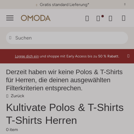
30 Tage Rückgaberecht
Menü
Logge dich ein
und shoppe mit Early Access bis zu
50 % Rabatt.
Derzeit haben wir keine Polos & T-Shirts
für Herren, die deinen ausgewählten
Filterkriterien entsprechen.
Zurück
Kultivate
Polos & T-Shirts
T-Shirts Herren
0 item