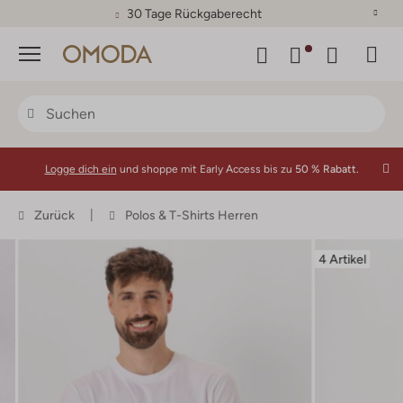
30 Tage Rückgaberecht
Menü
Logge dich ein
und shoppe mit Early Access bis zu
50 % Rabatt.
Zurück
Polos & T-Shirts Herren
4 Artikel