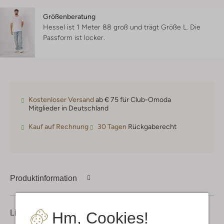
Größenberatung
Hessel ist 1 Meter 88 groß und trägt Größe L.
Die
Passform ist
locker
.
Kostenloser Versand
ab € 75 für Club-Omoda
Mitglieder in Deutschland
Kauf auf Rechnung
30 Tagen
Rückgaberecht
Produktinformation
Lieferung & Rückgabe
Hm, Cookies!