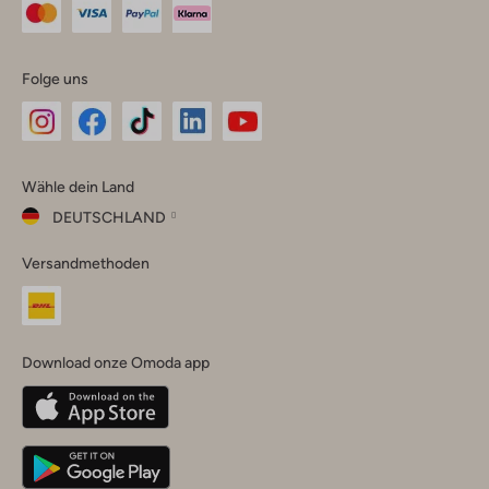
Folge uns
Omoda
Omoda
Omoda
Omoda
Omoda
Wähle dein Land
Instagram
Facebook
TikTok
LinkedIn
YouTube
DEUTSCHLAND
Wähle
Versandmethoden
dein
Schließ
Land
Nederland
België
(Nederlands)
Download onze Omoda app
Belgique
(Français)
Deutschland