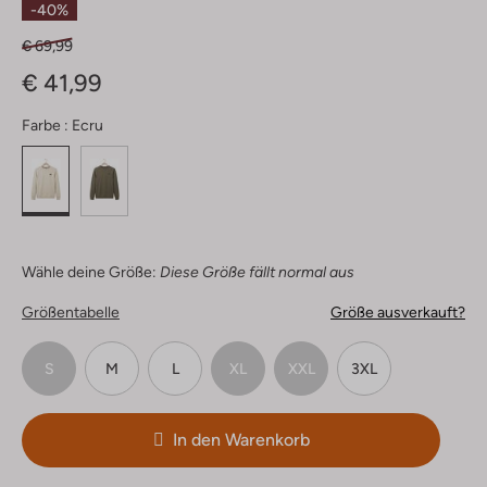
-40%
€ 69,99
€ 41,99
Farbe :
Ecru
Wähle deine Größe:
Diese Größe fällt normal aus
Größentabelle
Größe ausverkauft?
S
M
L
XL
XXL
3XL
In den Warenkorb