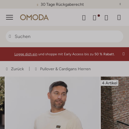
30 Tage Rückgaberecht
Menü
Logge dich ein
und shoppe mit Early Access bis zu
50 % Rabatt.
Zurück
Pullover & Cardigans Herren
4 Artikel