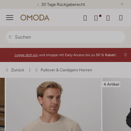
30 Tage Rückgaberecht
Menü
Logge dich ein
und shoppe mit Early Access bis zu
50 % Rabatt.
Zurück
Pullover & Cardigans Herren
4 Artikel