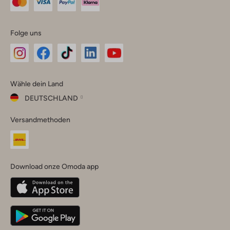
Folge uns
Omoda
Omoda
Omoda
Omoda
Omoda
Wähle dein Land
Instagram
Facebook
TikTok
LinkedIn
YouTube
DEUTSCHLAND
Wähle
Versandmethoden
dein
Schließ
Land
Nederland
België
(Nederlands)
Download onze Omoda app
Belgique
(Français)
Deutschland