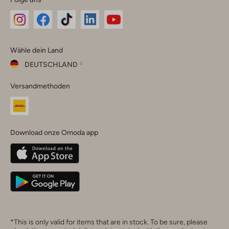
Omoda
Omoda
Omoda
Omoda
Omoda
Wähle dein Land
Instagram
Facebook
TikTok
LinkedIn
YouTube
DEUTSCHLAND
Wähle
Versandmethoden
dein
Schließ
Land
Nederland
België
(Nederlands)
Download onze Omoda app
Belgique
(Français)
Deutschland
*This is only valid for items that are in stock. To be sure, please