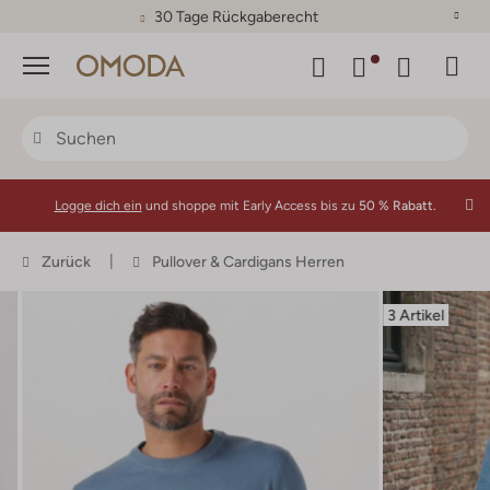
30 Tage Rückgaberecht
Menü
Logge dich ein
und shoppe mit Early Access bis zu
50 % Rabatt.
Zurück
Pullover & Cardigans Herren
3 Artikel