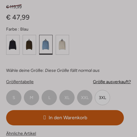
€ 119,99
€ 47,99
Farbe :
Blau
Wähle deine Größe:
Diese Größe fällt normal aus
Größentabelle
Größe ausverkauft?
S
M
L
XL
XXL
3XL
In den Warenkorb
Ähnliche Artikel