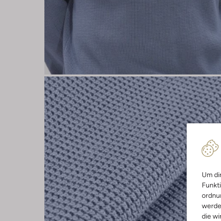
Um dir
Funkti
ordnun
werde
die wi