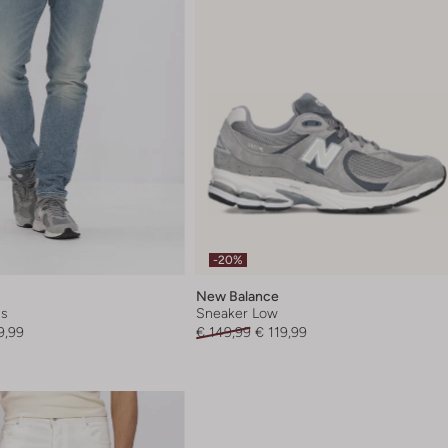
-20%
New Balance
ns
Sneaker Low
9,99
€ 149,99
€ 119,99