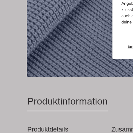
Angeb
klicks
auch a
deine
Ei
Produktinformation
Produktdetails
Zusamm