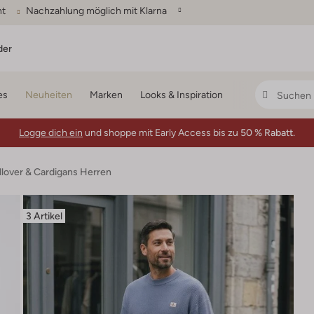
ht
Nachzahlung möglich mit Klarna
der
es
Neuheiten
Marken
Looks & Inspiration
Logge dich ein
und shoppe mit Early Access bis zu
50 % Rabatt.
llover & Cardigans Herren
3 Artikel