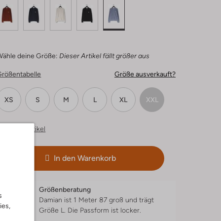
Wähle deine Größe:
Dieser Artikel fällt größer aus
Größentabelle
Größe ausverkauft?
XS
S
M
L
XL
XXL
hnliche Artikel
In den Warenkorb
Größenberatung
s
Damian ist 1 Meter 87 groß und trägt
ies,
Größe L.
Die Passform ist
locker
.