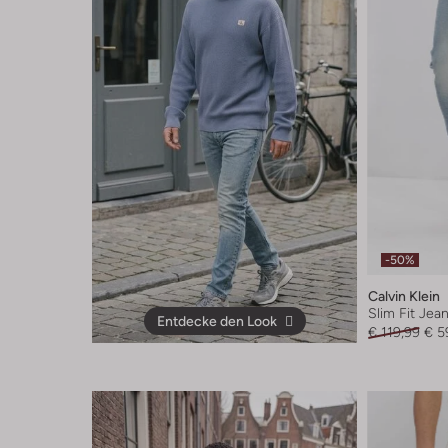
-50%
Calvin Klein
Slim Fit Jea
Entdecke den Look
€ 119,99
€ 5