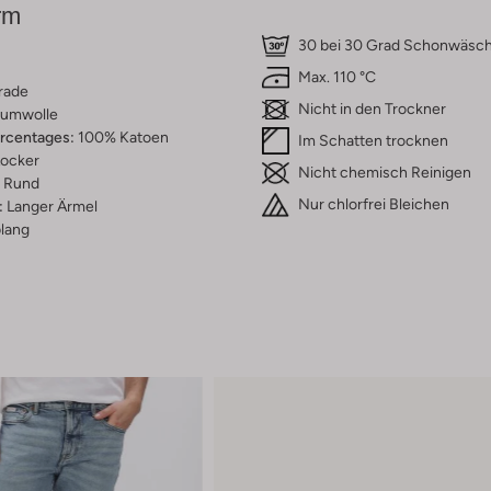
rm
30 bei 30 Grad Schonwäsc
Max. 110 °C
rade
Nicht in den Trockner
umwolle
ercentages:
100% Katoen
Im Schatten trocknen
ocker
Nicht chemisch Reinigen
Rund
Nur chlorfrei Bleichen
:
Langer Ärmel
lang