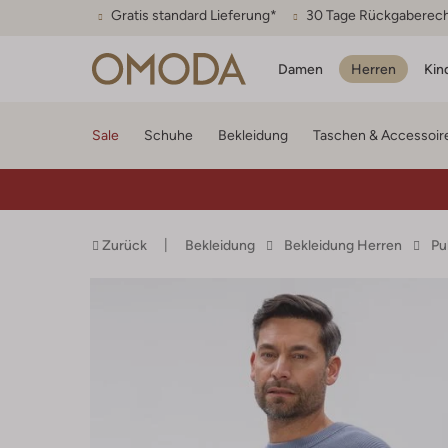
Gratis standard Lieferung*
30 Tage Rückgaberec
Damen
Herren
Kin
Sale
Schuhe
Bekleidung
Taschen & Accessoir
Zurück
Bekleidung
Bekleidung Herren
Pu