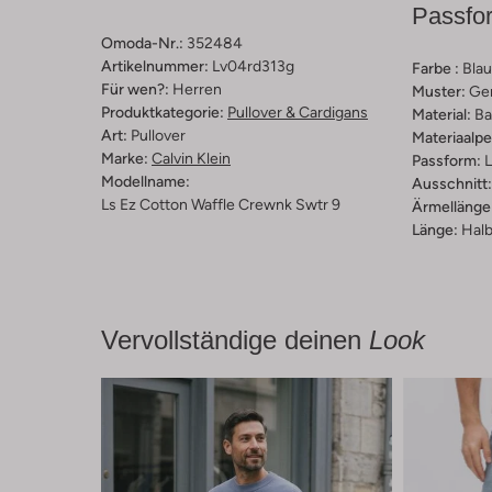
Passfo
Omoda-Nr.:
352484
Artikelnummer:
Lv04rd313g
Farbe :
Blau
Für wen?:
Herren
Muster:
Ge
Produktkategorie:
Pullover & Cardigans
Material:
Ba
Art:
Pullover
Materiaalp
Marke:
Calvin Klein
Passform:
L
Modellname:
Ausschnitt:
Ls Ez Cotton Waffle Crewnk Swtr 9
Ärmellänge
Länge:
Halb
Vervollständige deinen
Look