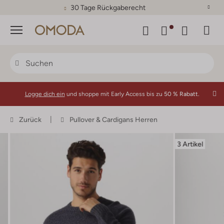
30 Tage Rückgaberecht
Menü
Logge dich ein
und shoppe mit Early Access bis zu
50 % Rabatt.
Zurück
Pullover & Cardigans Herren
3 Artikel