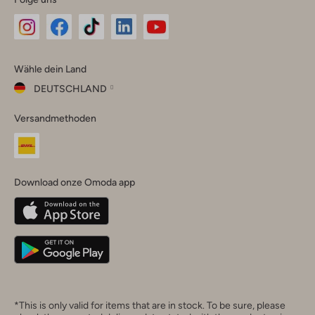
Omoda
Omoda
Omoda
Omoda
Omoda
Wähle dein Land
Instagram
Facebook
TikTok
LinkedIn
YouTube
DEUTSCHLAND
Wähle
Versandmethoden
dein
Schließ
Land
Nederland
België
(Nederlands)
Download onze Omoda app
Belgique
(Français)
Deutschland
*This is only valid for items that are in stock. To be sure, please