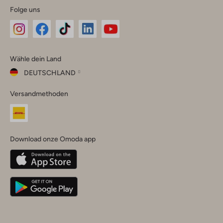
Folge uns
Omoda
Omoda
Omoda
Omoda
Omoda
Wähle dein Land
Instagram
Facebook
TikTok
LinkedIn
YouTube
DEUTSCHLAND
Wähle
Versandmethoden
dein
Schließ
Land
Nederland
België
(Nederlands)
Download onze Omoda app
Belgique
(Français)
Deutschland