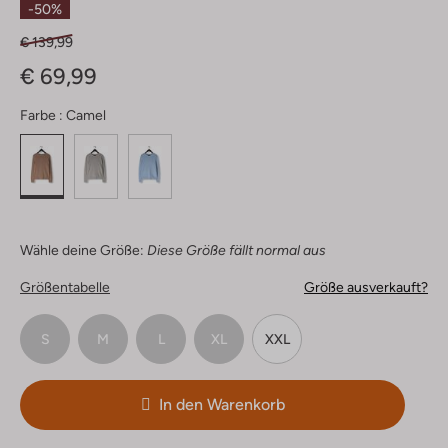
-50%
€ 139,99
€ 69,99
Farbe :
Camel
Wähle deine Größe:
Diese Größe fällt normal aus
Größentabelle
Größe ausverkauft?
S
M
L
XL
XXL
In den Warenkorb