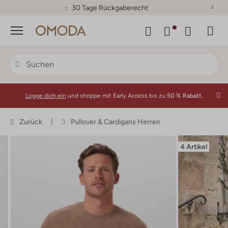
30 Tage Rückgaberecht
Menü
Logge dich ein
und shoppe mit Early Access bis zu
50 % Rabatt.
Zurück
Pullover & Cardigans Herren
4 Artikel