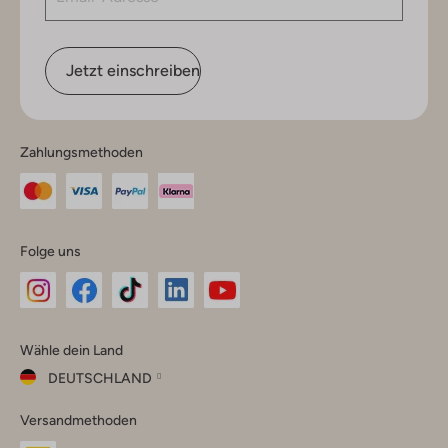
Jetzt einschreiben
Zahlungsmethoden
Folge uns
Omoda
Omoda
Omoda
Omoda
Omoda
Wähle dein Land
Instagram
Facebook
TikTok
LinkedIn
YouTube
DEUTSCHLAND
Wähle
Versandmethoden
dein
Schließ
Land