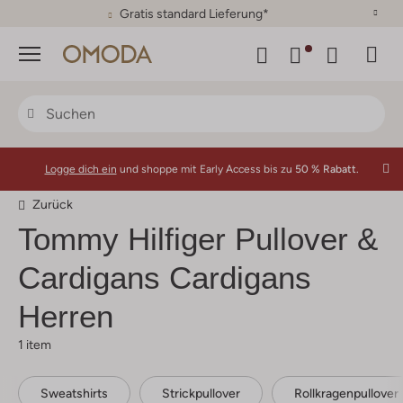
30 Tage Rückgaberecht
Menü
Logge dich ein
und shoppe mit Early Access bis zu
50 % Rabatt.
Zurück
Tommy Hilfiger
Pullover &
Cardigans Cardigans
Herren
1 item
Sweatshirts
Strickpullover
Rollkragenpullover