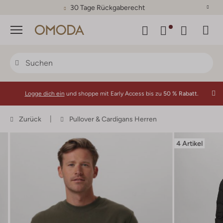
30 Tage Rückgaberecht
Menü
Logge dich ein
und shoppe mit Early Access bis zu
50 % Rabatt.
Zurück
Pullover & Cardigans Herren
4 Artikel