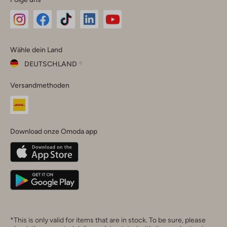
Omoda
Omoda
Omoda
Omoda
Omoda
Wähle dein Land
Instagram
Facebook
TikTok
LinkedIn
YouTube
DEUTSCHLAND
Wähle
Versandmethoden
dein
Schließ
Land
Nederland
België
(Nederlands)
Download onze Omoda app
Belgique
(Français)
Deutschland
*This is only valid for items that are in stock. To be sure, please