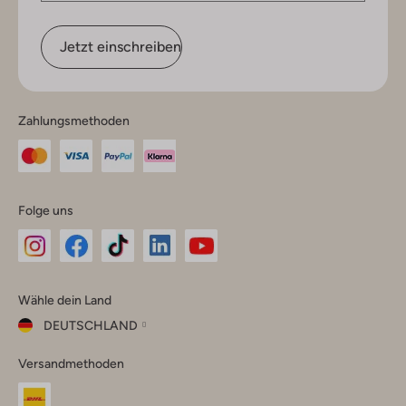
Jetzt einschreiben
Zahlungsmethoden
Folge uns
Omoda
Omoda
Omoda
Omoda
Omoda
Wähle dein Land
Instagram
Facebook
TikTok
LinkedIn
YouTube
DEUTSCHLAND
Wähle
Versandmethoden
dein
Schließ
Land