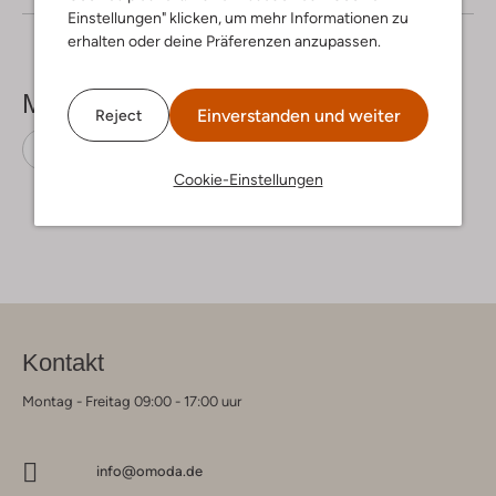
Einstellungen" klicken, um mehr Informationen zu
erhalten oder deine Präferenzen anzupassen.
Mehr sehen
Einverstanden und weiter
Reject
Sweatshirts
Diesel
Baumwolle
Cookie-Einstellungen
Kontakt
Montag - Freitag 09:00 - 17:00 uur
info@omoda.de