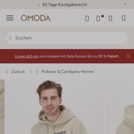
30 Tage Rückgaberecht
Menü
Logge dich ein
und shoppe mit Early Access bis zu
50 % Rabatt.
Zurück
Pullover & Cardigans Herren