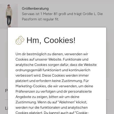
Größenberatung
Servaas ist 1 Meter 81 groß und trägt Größe L.
Die
Passform ist
regular fit
.
Hm, Cookies!
Kostenloser Versand
ab € 75 für Club-Omoda
Um dir bestmöglich zu dienen, verwenden wir
Mitglieder in Deutschland
Cookies auf unserer Website. Funktionale und
Kauf auf Rechnung
30 Tagen
Rückgaberecht
analytische Cookies sorgen dafür, dass die Website
ordnungsgemäß funktioniert und kontinuierlich
verbessert wird. Diese Cookies werden immer
platziert und erfordern keine Zustimmung. Für
Marketing-Cookies, die wir verwenden, um deine
Produktinformation
Präferenzen zu verfolgen und dir personalisierte
Angebote zu zeigen, bitten wir um deine
Zustimmung. Wenn du auf "Ablehnen" klickst,
werden nur die funktionalen und analytischen
Lieferung & Rückgabe
Cookies platziert. Du kannst auch auf "Cookie-