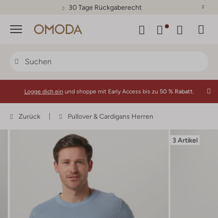
30 Tage Rückgaberecht
Menü
Logge dich ein
und shoppe mit Early Access bis zu
50 % Rabatt.
Zurück
Pullover & Cardigans Herren
3 Artikel