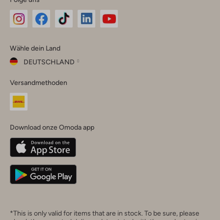
Omoda
Omoda
Omoda
Omoda
Omoda
Wähle dein Land
Instagram
Facebook
TikTok
LinkedIn
YouTube
DEUTSCHLAND
Wähle
Versandmethoden
dein
Schließ
Land
Nederland
België
(Nederlands)
Download onze Omoda app
Belgique
(Français)
Deutschland
*This is only valid for items that are in stock. To be sure, please