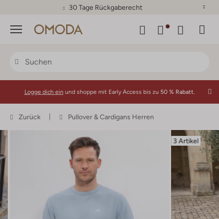
30 Tage Rückgaberecht
Menü
Logge dich ein
und shoppe mit Early Access bis zu
50 % Rabatt.
Zurück
Pullover & Cardigans Herren
3 Artikel