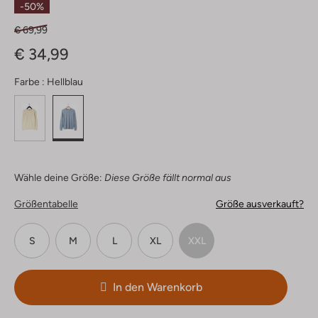
-50%
€ 69,99
€ 34,99
Farbe :
Hellblau
Wähle deine Größe:
Diese Größe fällt normal aus
Größentabelle
Größe ausverkauft?
S
M
L
XL
XXL
In den Warenkorb