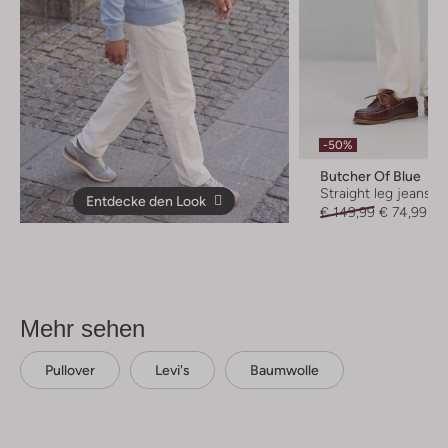
-50%
Butcher Of Blue
Straight leg jeans
Entdecke den Look
€ 149,99
€ 74,99
Mehr sehen
Pullover
Levi's
Baumwolle