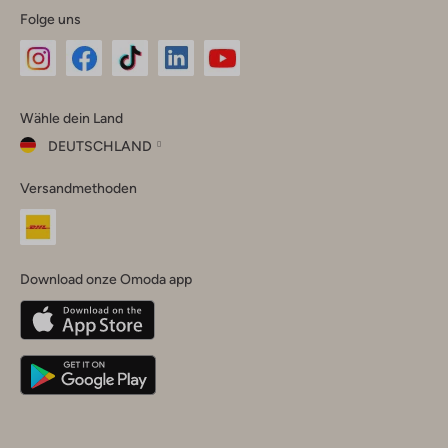
Folge uns
Omoda
Omoda
Omoda
Omoda
Omoda
Wähle dein Land
Instagram
Facebook
TikTok
LinkedIn
YouTube
DEUTSCHLAND
Wähle
Versandmethoden
dein
Schließ
Land
Nederland
België
(Nederlands)
Download onze Omoda app
Belgique
(Français)
Deutschland