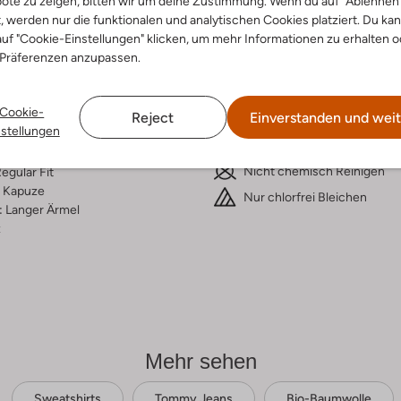
ote zu zeigen, bitten wir um deine Zustimmung. Wenn du auf "Ablehnen
t, werden nur die funktionalen und analytischen Cookies platziert. Du ka
ensetzung &
Waschanleitung
uf "Cookie-Einstellungen" klicken, um mehr Informationen zu erhalten o
rm
 Präferenzen anzupassen.
30 bei 30 Grad Schonwäsc
er
Max. 110 °C
Cookie-
go
Reject
Einverstanden und weit
Kann bei hoher Temperatur i
nstellungen
o-Baumwolle
Trockner getrocknet werden
ercentages:
100% Katoen
Nicht chemisch Reinigen
egular Fit
Kapuze
Nur chlorfrei Bleichen
:
Langer Ärmel
z
Mehr sehen
Sweatshirts
Tommy Jeans
Bio-Baumwolle