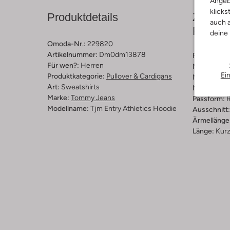
Angeb
klicks
Produktdetails
Zusamm
auch a
Passfo
deine
Omoda-Nr.:
229820
Artikelnummer:
Dm0dm13878
Farbe :
Ock
Für wen?:
Herren
Muster:
Lo
Ei
Produktkategorie:
Pullover & Cardigans
Material:
Bi
Art:
Sweatshirts
Materiaalp
Marke:
Tommy Jeans
Passform:
R
Modellname:
Tjm Entry Athletics Hoodie
Ausschnitt:
Ärmellänge
Länge:
Kur