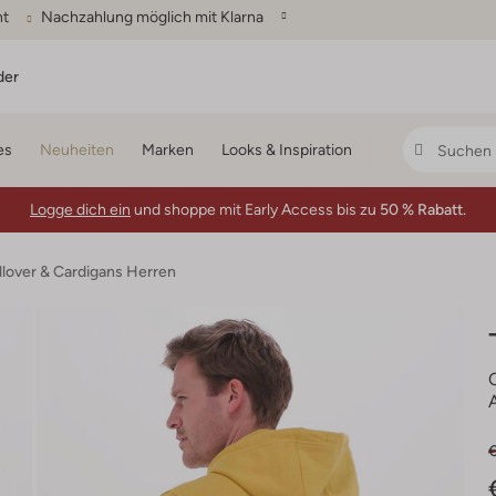
ht
Nachzahlung möglich mit Klarna
der
es
Neuheiten
Marken
Looks & Inspiration
Logge dich ein
und shoppe mit Early Access bis zu
50 % Rabatt.
llover & Cardigans Herren