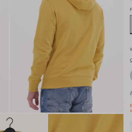
F
Ä
E
s