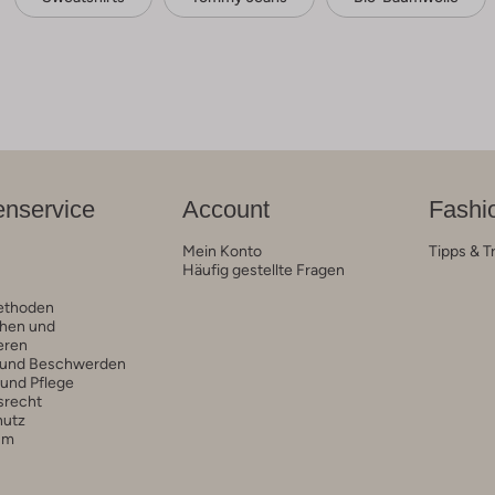
nservice
Account
Fashi
Mein Konto
Tipps & T
Häufig gestellte Fragen
ethoden
hen und
eren
 und Beschwerden
 und Pflege
srecht
hutz
um