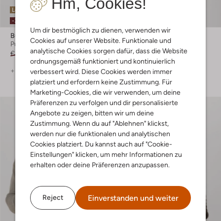
Hm, Cookies!
Letzter Artikel
Letzter Artikel
-30%
-30%
Um dir bestmöglich zu dienen, verwenden wir
Butcher Of Blue
Butcher Of Blue
Cookies auf unserer Website. Funktionale und
Pullover
Pullover
analytische Cookies sorgen dafür, dass die Website
€ 139,99
€ 97,99
€ 129,99
€ 90,99
ordnungsgemäß funktioniert und kontinuierlich
+ mehr farben
+ mehr farben
verbessert wird. Diese Cookies werden immer
platziert und erfordern keine Zustimmung. Für
Marketing-Cookies, die wir verwenden, um deine
Präferenzen zu verfolgen und dir personalisierte
Angebote zu zeigen, bitten wir um deine
Zustimmung. Wenn du auf "Ablehnen" klickst,
werden nur die funktionalen und analytischen
Cookies platziert. Du kannst auch auf "Cookie-
Einstellungen" klicken, um mehr Informationen zu
erhalten oder deine Präferenzen anzupassen.
Einverstanden und weiter
Reject