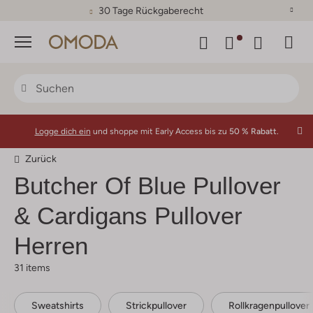
30 Tage Rückgaberecht
Menü
Logge dich ein
und shoppe mit Early Access bis zu
50 % Rabatt.
Zurück
Butcher Of Blue
Pullover
& Cardigans Pullover
Herren
31 items
Sweatshirts
Strickpullover
Rollkragenpullover