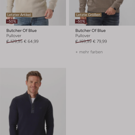
Letzter Artikel
Letzte Größen
-50%
-50%
Butcher Of Blue
Butcher Of Blue
Pullover
Pullover
€ 129,95
€ 64,99
€ 159,99
€ 79,99
+ mehr farben