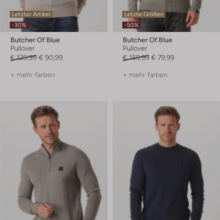
Letzter Artikel
Letzte Größen
-30%
-50%
Butcher Of Blue
Butcher Of Blue
Pullover
Pullover
€ 129,99
€ 90,99
€ 159,99
€ 79,99
+ mehr farben
+ mehr farben