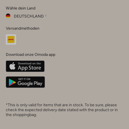
Omoda
Omoda
Omoda
Omoda
Omoda
Wähle dein Land
Instagram
Facebook
TikTok
LinkedIn
YouTube
DEUTSCHLAND
Wähle
Versandmethoden
dein
Schließ
Land
Nederland
België
(Nederlands)
Download onze Omoda app
Belgique
(Français)
Deutschland
*This is only valid for items that are in stock. To be sure, please
check the expected delivery date stated with the product or in
the shoppingbag.