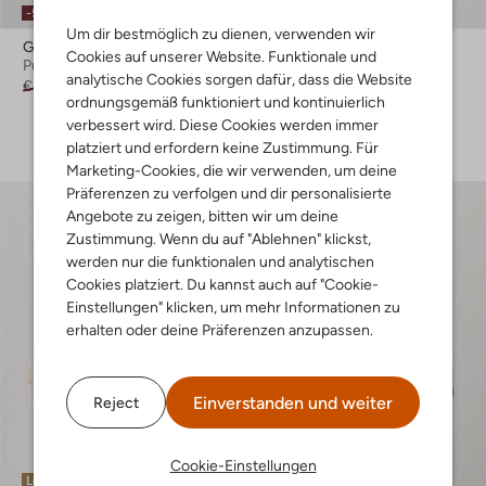
-50%
-60%
Um dir bestmöglich zu dienen, verwenden wir
G-Star Raw
G-Star Raw
Cookies auf unserer Website. Funktionale und
Pullover
Pullover
analytische Cookies sorgen dafür, dass die Website
€ 99,99
€ 49,99
€ 119,99
€ 47,99
ordnungsgemäß funktioniert und kontinuierlich
+ mehr farben
verbessert wird. Diese Cookies werden immer
platziert und erfordern keine Zustimmung. Für
Marketing-Cookies, die wir verwenden, um deine
Präferenzen zu verfolgen und dir personalisierte
Angebote zu zeigen, bitten wir um deine
Zustimmung. Wenn du auf "Ablehnen" klickst,
werden nur die funktionalen und analytischen
Cookies platziert. Du kannst auch auf "Cookie-
Einstellungen" klicken, um mehr Informationen zu
erhalten oder deine Präferenzen anzupassen.
Einverstanden und weiter
Reject
Cookie-Einstellungen
Letzte Größen
Letzter Artikel