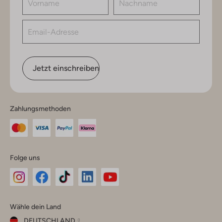
Jetzt einschreiben
Zahlungsmethoden
Folge uns
Omoda
Omoda
Omoda
Omoda
Omoda
Wähle dein Land
Instagram
Facebook
TikTok
LinkedIn
YouTube
DEUTSCHLAND