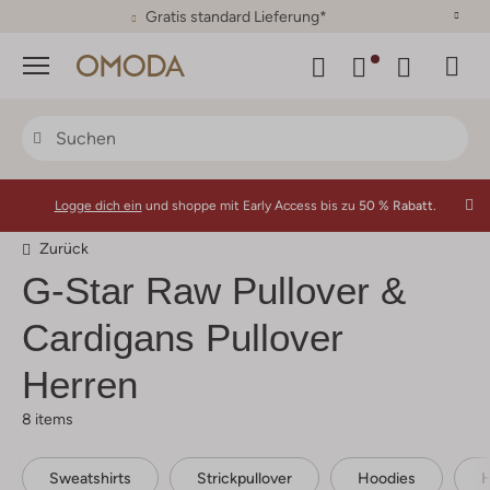
30 Tage Rückgaberecht
Menü
Logge dich ein
und shoppe mit Early Access bis zu
50 % Rabatt.
Zurück
G-Star Raw
Pullover &
Cardigans Pullover
Herren
8 items
Sweatshirts
Strickpullover
Hoodies
H