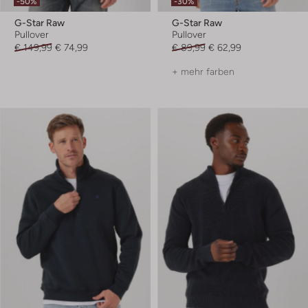
-50%
-30%
G-Star Raw
G-Star Raw
Pullover
Pullover
€ 149,99
€ 74,99
€ 89,99
€ 62,99
+ mehr farben