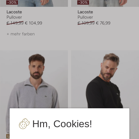
-30%
-30%
Lacoste
Lacoste
Pullover
Pullover
€ 149,99
€ 104,99
€ 109,99
€ 76,99
+ mehr farben
Hm, Cookies!
Letzte Größen
Letzter Artikel