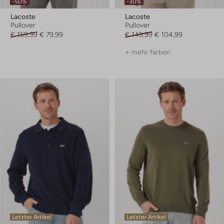
-50%
-30%
Lacoste
Lacoste
Pullover
Pullover
€ 159,99
€ 79,99
€ 149,99
€ 104,99
+ mehr farben
Letzter Artikel
Letzter Artikel