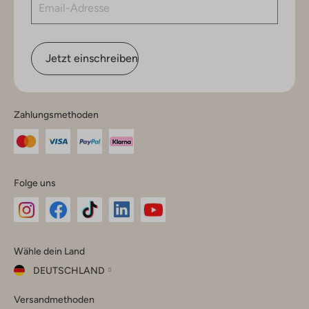
Jetzt einschreiben
Zahlungsmethoden
Folge uns
Omoda
Omoda
Omoda
Omoda
Omoda
Wähle dein Land
Instagram
Facebook
TikTok
LinkedIn
YouTube
DEUTSCHLAND
Wähle
Versandmethoden
dein
Schließ