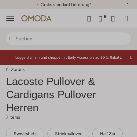
30 Tage Rückgaberecht
Menü
Logge dich ein
und shoppe mit Early Access bis zu
50 % Rabatt.
Zurück
Lacoste
Pullover &
Cardigans Pullover
Herren
7 items
Sweatshirts
Strickpullover
Half Zip