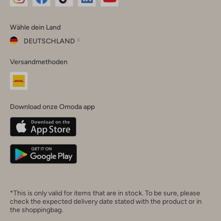
Omoda
Omoda
Omoda
Omoda
Omoda
Wähle dein Land
Instagram
Facebook
TikTok
LinkedIn
YouTube
DEUTSCHLAND
Wähle
Versandmethoden
dein
Schließ
Land
Nederland
België
(Nederlands)
Download onze Omoda app
Belgique
(Français)
Deutschland
*This is only valid for items that are in stock. To be sure, please
check the expected delivery date stated with the product or in
the shoppingbag.