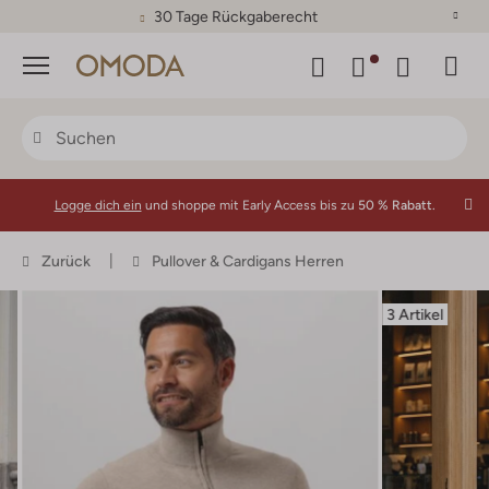
30 Tage Rückgaberecht
Menü
Logge dich ein
und shoppe mit Early Access bis zu
50 % Rabatt.
Zurück
Pullover & Cardigans Herren
3 Artikel