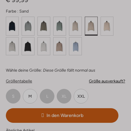
Farbe :
Sand
Wähle deine Größe:
Diese Größe fällt normal aus
Größentabelle
Größe ausverkauft?
S
M
L
XL
XXL
In den Warenkorb
Ähnliche Artikel