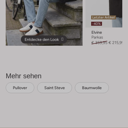
Letzter Artikel
-40%
Elvine
Parkas
Entdecke den Look
€ 359,95
€ 215,99
Mehr sehen
Pullover
Saint Steve
Baumwolle