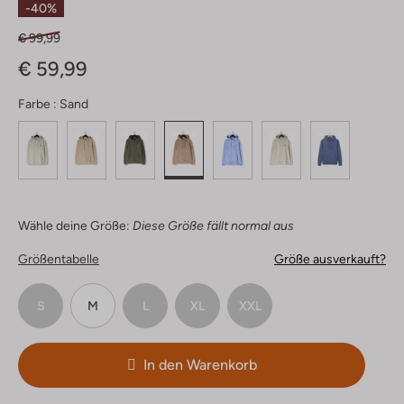
-40%
€ 99,99
€ 59,99
Farbe :
Sand
Wähle deine Größe:
Diese Größe fällt normal aus
Größentabelle
Größe ausverkauft?
S
M
L
XL
XXL
In den Warenkorb