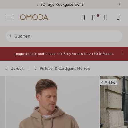
30 Tage Rückgaberecht
Menü
Logge dich ein
und shoppe mit Early Access bis zu
50 % Rabatt.
Zurück
Pullover & Cardigans Herren
4 Artikel