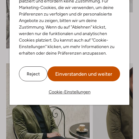
platziert und erfordern keine Zustimmung. Für
Marketing-Cookies, die wir verwenden, um deine
Präferenzen zu verfolgen und dir personalisierte
Profuomo
Angebote zu zeigen, bitten wir um deine
Chino
Zustimmung. Wenn du auf "Ablehnen" klickst,
€ 139,99
werden nur die funktionalen und analytischen
+ mehr farben
Cookies platziert. Du kannst auch auf "Cookie-
Entdecke den Look
Einstellungen" klicken, um mehr Informationen zu
erhalten oder deine Präferenzen anzupassen.
Einverstanden und weiter
Reject
Cookie-Einstellungen