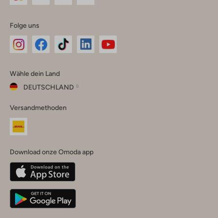
Folge uns
Omoda
Omoda
Omoda
Omoda
Omoda
Wähle dein Land
Instagram
Facebook
TikTok
LinkedIn
YouTube
DEUTSCHLAND
Wähle
Versandmethoden
dein
Schließ
Land
Nederland
België
(Nederlands)
Download onze Omoda app
Belgique
(Français)
Deutschland