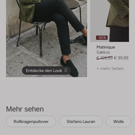
-50%
Matinique
Sakkos
€ 199,99
€ 99,99
+ mehr farben
Entdecke den Look
Mehr sehen
Rollkragenpullover
Stefano Lauran
Wolle