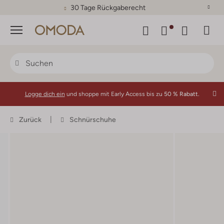
30 Tage Rückgaberecht
Menü
Logge dich ein
und shoppe mit Early Access bis zu
50 % Rabatt.
Zurück
Schnürschuhe