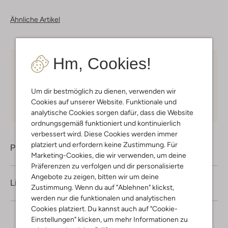
Ähnliche Artikel
Hm, Cookies!
Kostenloser Versand
ab € 75 für Club-Omoda
Mitglieder in Deutschland
Um dir bestmöglich zu dienen, verwenden wir
Kauf auf Rechnung
30 Tagen
Rückgaberecht
Cookies auf unserer Website. Funktionale und
analytische Cookies sorgen dafür, dass die Website
ordnungsgemäß funktioniert und kontinuierlich
verbessert wird. Diese Cookies werden immer
platziert und erfordern keine Zustimmung. Für
Produktinformation
Marketing-Cookies, die wir verwenden, um deine
Präferenzen zu verfolgen und dir personalisierte
Angebote zu zeigen, bitten wir um deine
Lieferung & Rückgabe
Zustimmung. Wenn du auf "Ablehnen" klickst,
werden nur die funktionalen und analytischen
Cookies platziert. Du kannst auch auf "Cookie-
Einstellungen" klicken, um mehr Informationen zu