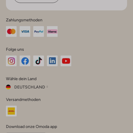
Zahlungsmethoden
Folge uns
Omoda
Omoda
Omoda
Omoda
Omoda
Wähle dein Land
Instagram
Facebook
TikTok
LinkedIn
YouTube
DEUTSCHLAND
Wähle
Versandmethoden
dein
Schließ
Land
Nederland
België
(Nederlands)
Download onze Omoda app
Belgique
(Français)