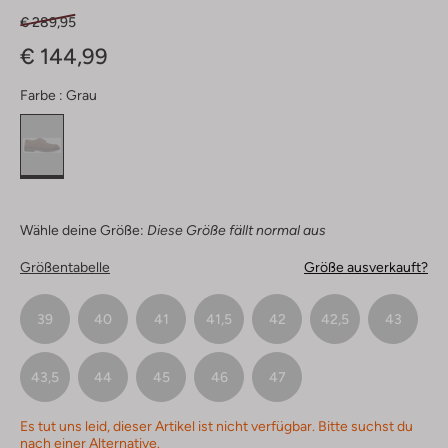
€ 289,95
€ 144,99
Farbe :
Grau
Wähle deine Größe:
Diese Größe fällt normal aus
Größentabelle
Größe ausverkauft?
39
40
41
41,5
42
42,5
43
43,5
44
45
46
47
Es tut uns leid, dieser Artikel ist nicht verfügbar. Bitte suchst du
nach einer Alternative.