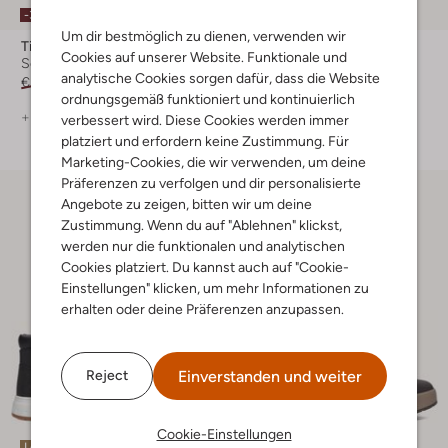
-30%
-30%
Um dir bestmöglich zu dienen, verwenden wir
Timberland
Timberland
Cookies auf unserer Website. Funktionale und
Schnürschuhe
Schnürschuhe
analytische Cookies sorgen dafür, dass die Website
€ 149,99
€ 104,99
€ 159,99
€ 111,99
ordnungsgemäß funktioniert und kontinuierlich
+ mehr farben
+ mehr farben
verbessert wird. Diese Cookies werden immer
platziert und erfordern keine Zustimmung. Für
Marketing-Cookies, die wir verwenden, um deine
Präferenzen zu verfolgen und dir personalisierte
Angebote zu zeigen, bitten wir um deine
Zustimmung. Wenn du auf "Ablehnen" klickst,
werden nur die funktionalen und analytischen
Cookies platziert. Du kannst auch auf "Cookie-
Einstellungen" klicken, um mehr Informationen zu
erhalten oder deine Präferenzen anzupassen.
Einverstanden und weiter
Reject
Cookie-Einstellungen
Letzter Artikel
Letzter Artikel