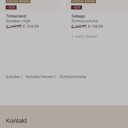
Letzter Artikel
Letzter Artikel
-30%
-30%
Timberland
Sebago
Sneaker High
Schnürschuhe
€ 149,99
€ 104,99
€ 169,95
€ 118,99
+ mehr farben
Schuhe
Schuhe Herren
Schnürschuhe
Kontakt