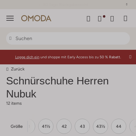
30 Tage Rückgaberecht
Menü
Logge dich ein
und shoppe mit Early Access bis zu
50 % Rabatt.
Zurück
Schnürschuhe Herren
Nubuk
12 items
Größe
40
41
41½
42
43
43½
44