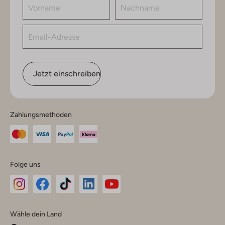
Jetzt einschreiben
Zahlungsmethoden
Folge uns
Omoda
Omoda
Omoda
Omoda
Omoda
Wähle dein Land
Instagram
Facebook
TikTok
LinkedIn
YouTube