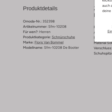
klicks
auch a
Produktdetails
Zusamm
deine
Passfo
Omoda-Nr.:
352398
Artikelnummer:
Sfm-10208
Farbe :
Tau
Ei
Für wen?:
Herren
Außenmater
Produktkategorie:
Schnürschuhe
Innenmateri
Marke:
Floris Van Bommel
Material So
Modellname:
Sfm-10208 De Booter
Verschluss
Schuhspitz