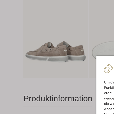
Um dir
Funkti
ordnun
Produktinformation
werde
die wi
Angeb