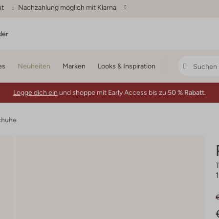
ht
Nachzahlung möglich mit Klarna
der
es
Neuheiten
Marken
Looks & Inspiration
Logge dich ein
und shoppe mit Early Access bis zu
50 % Rabatt.
chuhe