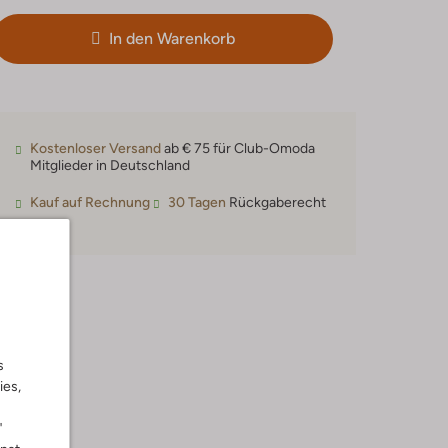
In den Warenkorb
Kostenloser Versand
ab € 75 für Club-Omoda
Mitglieder in Deutschland
Kauf auf Rechnung
30 Tagen
Rückgaberecht
s
ies,
"