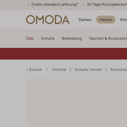
Gratis standard Lieferung*
30 Tage Rückgaberec
Damen
Herren
Kin
Sale
Schuhe
Bekleidung
Taschen & Accessoir
Zurück
Schuhe
Schuhe Herren
Schnürs