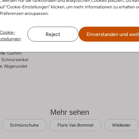
t, werden nur die funktionalen und analytischen Cookies platziert. Du ka
uf "Cookie-Einstellungen" klicken, um mehr Informationen zu erhalten o
ensetzung &
 Präferenzen anzupassen.
rm
Cookie-
pe
Reject
Einverstanden und weit
nstellungen
ial:
Wildleder
al:
Leder
hle:
Gummi
:
Schnürsenkel
e:
Abgerundet
Mehr sehen
Schnürschuhe
Floris Van Bommel
Wildleder