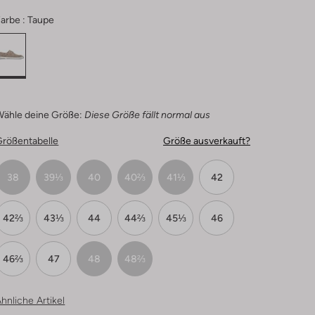
arbe :
Taupe
Wähle deine Größe:
Diese Größe fällt normal aus
Größentabelle
Größe ausverkauft?
38
39⅓
40
40⅔
41⅓
42
42⅔
43⅓
44
44⅔
45⅓
46
46⅔
47
48
48⅔
hnliche Artikel