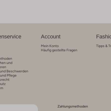
nservice
Account
Fashi
Mein Konto
Tipps & T
Häufig gestellte Fragen
ethoden
hen und
eren
 und Beschwerden
 und Pflege
srecht
hutz
um
Zahlungsmethoden