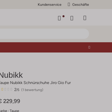
Kundenservice
Geschäfte
Nubikk
Taupe Nubikk Schnürschuhe Jiro Gio Fur
1
2
2
(1 bewertung)
/5
Sterne
€ 229,99
arbe :
Taupe