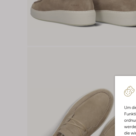
Um dir
Funkti
ordnun
werde
die wi