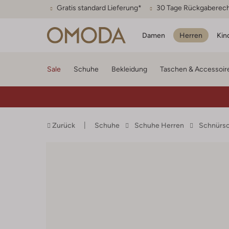
Gratis standard Lieferung*
30 Tage Rückgaberec
Damen
Herren
Kin
Sale
Schuhe
Bekleidung
Taschen & Accessoir
Zurück
Schuhe
Schuhe Herren
Schnürs