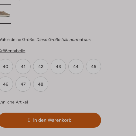
Wähle deine Größe:
Diese Größe fällt normal aus
Größentabelle
40
41
42
43
44
45
46
47
48
hnliche Artikel
In den Warenkorb