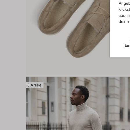
Angeb
klicks
auch a
deine
Ei
3 Artikel