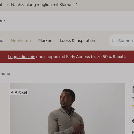
ht
Nachzahlung möglich mit Klarna
der
es
Neuheiten
Marken
Looks & Inspiration
Logge dich ein
und shoppe mit Early Access bis zu
50 % Rabatt.
chuhe
4 Artikel
F