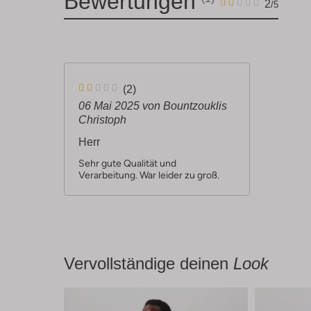
Bewertungen
1
2
2
/5
Sterne
2
(2)
S
06 Mai 2025
von Bountzouklis
Christoph
t
Herr
e
r
Sehr gute Qualität und
Verarbeitung. War leider zu groß.
n
e
Vervollständige deinen
Look