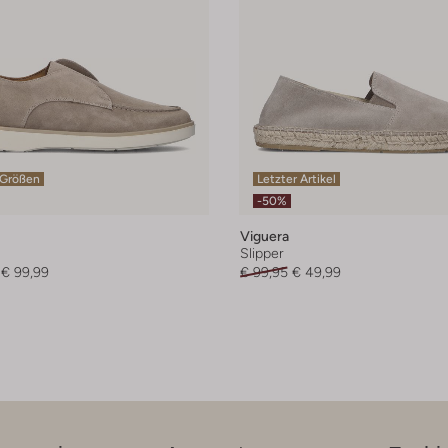
 Größen
Letzter Artikel
-50%
Viguera
Slipper
€ 99,99
€ 99,95
€ 49,99