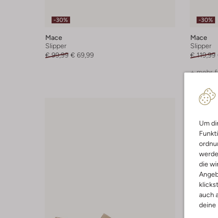
-30%
-30%
Mace
Mace
Slipper
Slipper
€ 99,99
€ 69,99
€ 119,99
+ mehr f
Um dir
Funkti
ordnun
werde
die wi
Angeb
klicks
auch a
deine