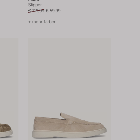
Slipper
€ 119,99
€ 59,99
+ mehr farben