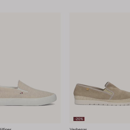
-20%
lfiger
Verbenas