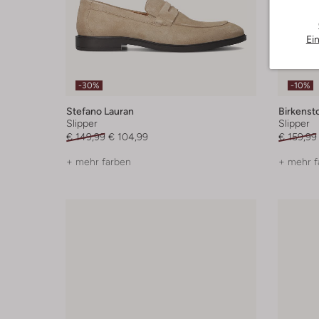
Ei
-30%
-10%
Stefano Lauran
Birkenst
Slipper
Slipper
€ 149,99
€ 104,99
€ 159,99
+ mehr farben
+ mehr f