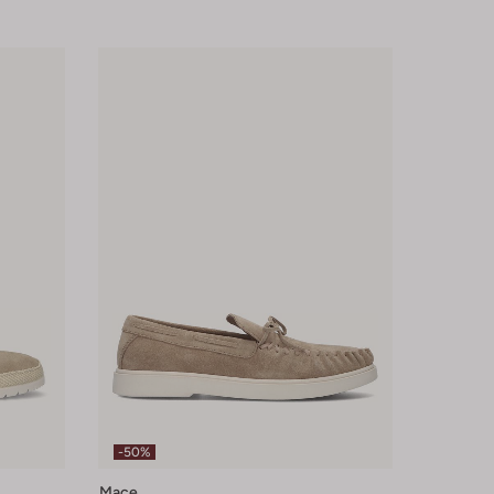
-50%
Mace