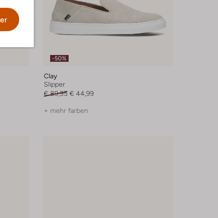
er
-50%
Clay
Slipper
€ 89,95
€ 44,99
+ mehr farben