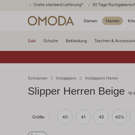
Gratis standard Lieferung*
30 Tage Rückgaberec
Damen
Herren
Kin
Sale
Schuhe
Bekleidung
Taschen & Accessoir
Schoenen
Instappers
Instappers Heren
Slipper Herren Beige
16 
Größe
40
41
42
42½