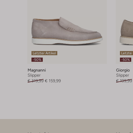
Letzter Artikel
Letzte
-50%
-50%
Magnanni
Giorgio
Slipper
Slipper
€ 319,99
€ 159,99
€ 199,99