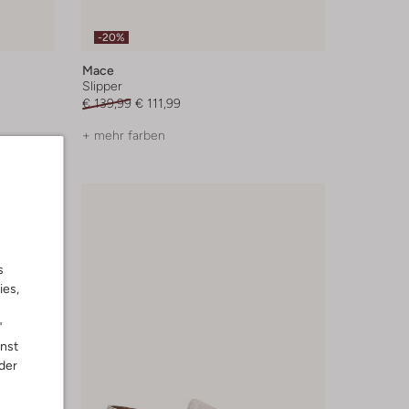
-20%
Mace
Slipper
€ 139,99
€ 111,99
+ mehr farben
s
ies,
"
nnst
der