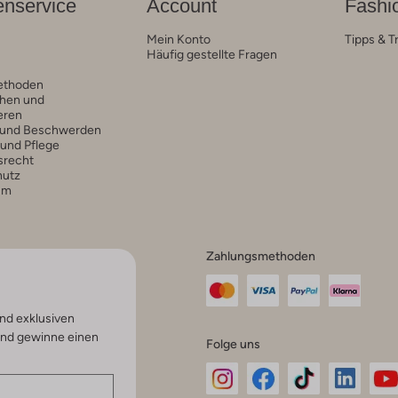
nservice
Account
Fashi
Mein Konto
Tipps & T
Häufig gestellte Fragen
ethoden
hen und
eren
 und Beschwerden
 und Pflege
srecht
hutz
um
Zahlungsmethoden
nd exklusiven
und gewinne einen
Folge uns