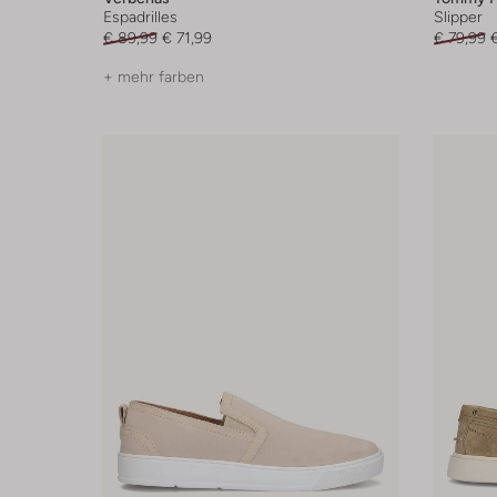
Espadrilles
Slipper
€ 89,99
€ 71,99
€ 79,99
+ mehr farben