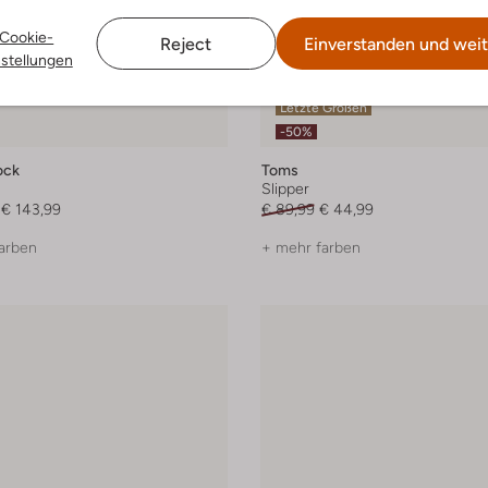
Cookie-
Reject
Einverstanden und weit
nstellungen
Letzte Größen
-50%
ock
Toms
Slipper
€ 143,99
€ 89,99
€ 44,99
arben
+ mehr farben