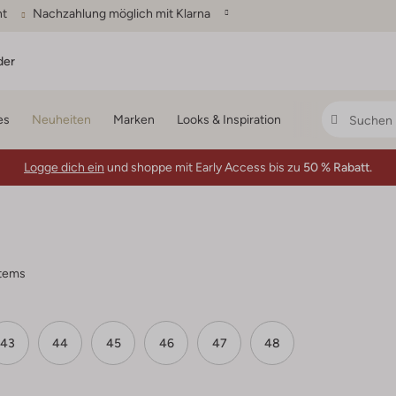
ht
Nachzahlung möglich mit Klarna
der
es
Neuheiten
Marken
Looks & Inspiration
Logge dich ein
und shoppe mit Early Access bis zu
50 % Rabatt.
items
43
44
45
46
47
48