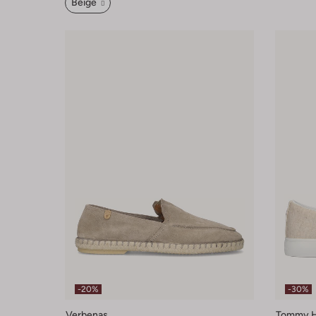
Beige
-20%
-30%
Verbenas
Tommy Hi