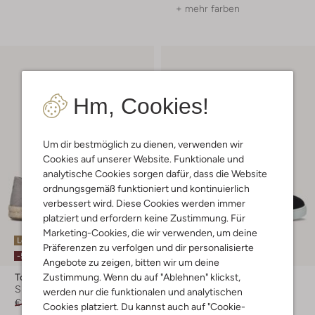
+ mehr farben
Hm, Cookies!
Um dir bestmöglich zu dienen, verwenden wir
Cookies auf unserer Website. Funktionale und
analytische Cookies sorgen dafür, dass die Website
ordnungsgemäß funktioniert und kontinuierlich
verbessert wird. Diese Cookies werden immer
platziert und erfordern keine Zustimmung. Für
Marketing-Cookies, die wir verwenden, um deine
Letzter Artikel
Letzter Artikel
Präferenzen zu verfolgen und dir personalisierte
-50%
-30%
Angebote zu zeigen, bitten wir um deine
Zustimmung. Wenn du auf "Ablehnen" klickst,
Toms
Magnanni
Slipper
Slipper
werden nur die funktionalen und analytischen
€ 79,99
€ 39,99
€ 279,95
€ 195,95
Cookies platziert. Du kannst auch auf "Cookie-