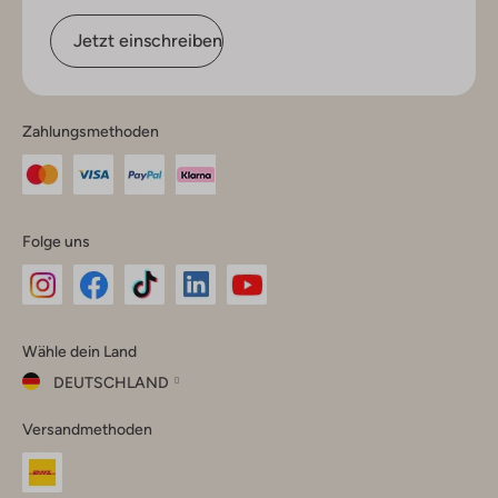
Jetzt einschreiben
Zahlungsmethoden
Folge uns
Omoda
Omoda
Omoda
Omoda
Omoda
Wähle dein Land
Instagram
Facebook
TikTok
LinkedIn
YouTube
DEUTSCHLAND
Wähle
Versandmethoden
dein
Schließ
Land
Nederland