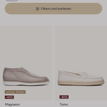
Filtern und sortieren
Letzter Artikel
-40%
-40%
Magnanni
Toms