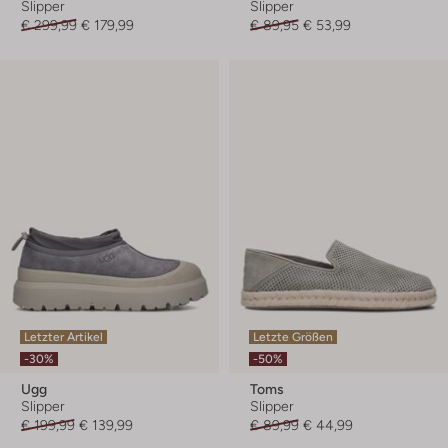
Slipper
Slipper
€ 299,99
€ 179,99
€ 89,95
€ 53,99
Letzter Artikel
Letzte Größen
-30%
-50%
Ugg
Toms
Slipper
Slipper
€ 199,99
€ 139,99
€ 89,99
€ 44,99