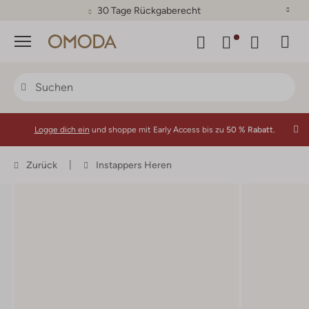
30 Tage Rückgaberecht
Menü
Logge dich ein
und shoppe mit Early Access bis zu
50 % Rabatt.
Zurück
Instappers Heren