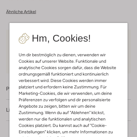
Ähnliche Artikel
Hm, Cookies!
Kostenloser Versand
ab € 75 für Club-Omoda
Mitglieder in Deutschland
Um dir bestmöglich zu dienen, verwenden wir
Kauf auf Rechnung
30 Tagen
Rückgaberecht
Cookies auf unserer Website. Funktionale und
analytische Cookies sorgen dafür, dass die Website
ordnungsgemäß funktioniert und kontinuierlich
verbessert wird. Diese Cookies werden immer
platziert und erfordern keine Zustimmung. Für
Produktinformation
Marketing-Cookies, die wir verwenden, um deine
Präferenzen zu verfolgen und dir personalisierte
Angebote zu zeigen, bitten wir um deine
Lieferung & Rückgabe
Zustimmung. Wenn du auf "Ablehnen" klickst,
werden nur die funktionalen und analytischen
Cookies platziert. Du kannst auch auf "Cookie-
Einstellungen" klicken, um mehr Informationen zu