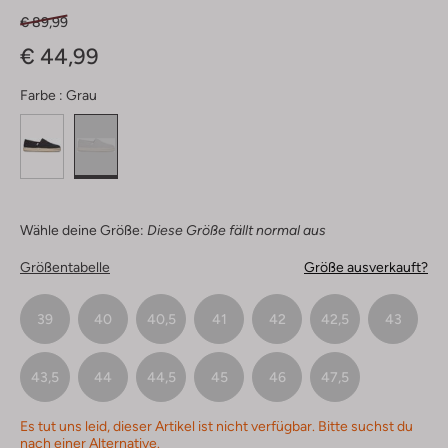
€ 89,99
€ 44,99
Farbe :
Grau
Wähle deine Größe:
Diese Größe fällt normal aus
Größentabelle
Größe ausverkauft?
39
40
40,5
41
42
42,5
43
43,5
44
44,5
45
46
47,5
Es tut uns leid, dieser Artikel ist nicht verfügbar. Bitte suchst du
nach einer Alternative.