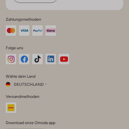
Zahlungsmethoden
Folge uns
Omoda
Omoda
Omoda
Omoda
Omoda
Wähle dein Land
Instagram
Facebook
TikTok
LinkedIn
YouTube
DEUTSCHLAND
Wähle
Versandmethoden
dein
Schließ
Land
Nederland
België
(Nederlands)
Download onze Omoda app
Belgique
(Français)