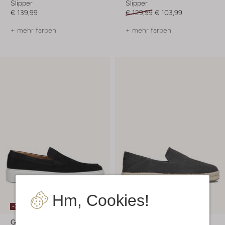
Slipper
Slipper
€ 139,99
€ 129,99
€ 103,99
+ mehr farben
+ mehr farben
Hm, Cookies!
Letzter Artikel
-30%
-50%
Giorgio
Toms