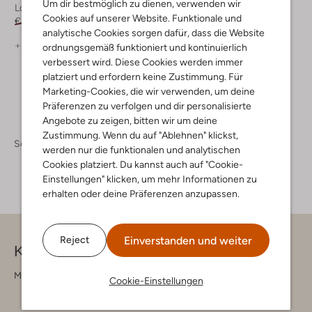
Um dir bestmöglich zu dienen, verwenden wir
Loafer
Slipper
Cookies auf unserer Website. Funktionale und
€ 199,99
€ 139,99
€ 79,99
€ 39,99
analytische Cookies sorgen dafür, dass die Website
+ mehr farben
+ mehr farben
ordnungsgemäß funktioniert und kontinuierlich
verbessert wird. Diese Cookies werden immer
platziert und erfordern keine Zustimmung. Für
Marketing-Cookies, die wir verwenden, um deine
Präferenzen zu verfolgen und dir personalisierte
Angebote zu zeigen, bitten wir um deine
Zustimmung. Wenn du auf "Ablehnen" klickst,
Schoenen
Instappers
Instappers Heren
werden nur die funktionalen und analytischen
Cookies platziert. Du kannst auch auf "Cookie-
Einstellungen" klicken, um mehr Informationen zu
erhalten oder deine Präferenzen anzupassen.
Einverstanden und weiter
Reject
Kontakt
Montag - Freitag 09:00 - 17:00 uur
Cookie-Einstellungen