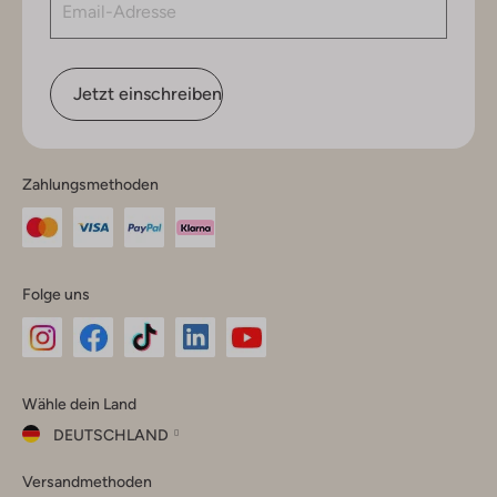
Jetzt einschreiben
Zahlungsmethoden
Folge uns
Omoda
Omoda
Omoda
Omoda
Omoda
Wähle dein Land
Instagram
Facebook
TikTok
LinkedIn
YouTube
DEUTSCHLAND
Wähle
Versandmethoden
dein
Schließ