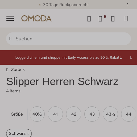
30 Tage Rückgaberecht
Menü
Logge dich ein
und shoppe mit Early Access bis zu
50 % Rabatt.
Zurück
Slipper Herren Schwarz
4 items
Größe
40
40½
41
42
43
43½
44
Schwarz