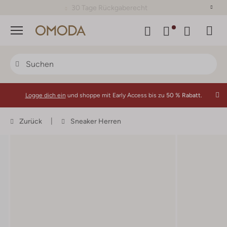
30 Tage Rückgaberecht
Menü
Logge dich ein
und shoppe mit Early Access bis zu
50 % Rabatt.
Zurück
Sneaker Herren