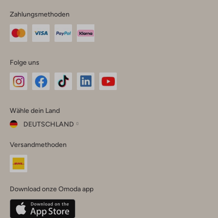
Zahlungsmethoden
Folge uns
Omoda
Omoda
Omoda
Omoda
Omoda
Wähle dein Land
Instagram
Facebook
TikTok
LinkedIn
YouTube
DEUTSCHLAND
Wähle
Versandmethoden
dein
Schließ
Land
Nederland
België
(Nederlands)
Download onze Omoda app
Belgique
(Français)
Deutschland