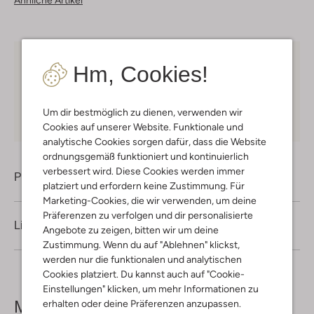
Ähnliche Artikel
Kostenloser Versand
ab € 75 für Club-Omoda
Hm, Cookies!
Mitglieder in Deutschland
Kauf auf Rechnung
30 Tagen
Rückgaberecht
Um dir bestmöglich zu dienen, verwenden wir
Cookies auf unserer Website. Funktionale und
analytische Cookies sorgen dafür, dass die Website
ordnungsgemäß funktioniert und kontinuierlich
verbessert wird. Diese Cookies werden immer
Produktinformation
platziert und erfordern keine Zustimmung. Für
Marketing-Cookies, die wir verwenden, um deine
Präferenzen zu verfolgen und dir personalisierte
Lieferung & Rückgabe
Angebote zu zeigen, bitten wir um deine
Zustimmung. Wenn du auf "Ablehnen" klickst,
werden nur die funktionalen und analytischen
Cookies platziert. Du kannst auch auf "Cookie-
Einstellungen" klicken, um mehr Informationen zu
Mehr sehen
erhalten oder deine Präferenzen anzupassen.