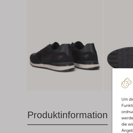
Um dir
Funkti
ordnun
Produktinformation
werde
die wi
Angeb