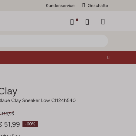
Kundenservice
Geschäfte
Clay
Blaue Clay Sneaker Low Cl124h540
 129,95
€ 51,99
-60%