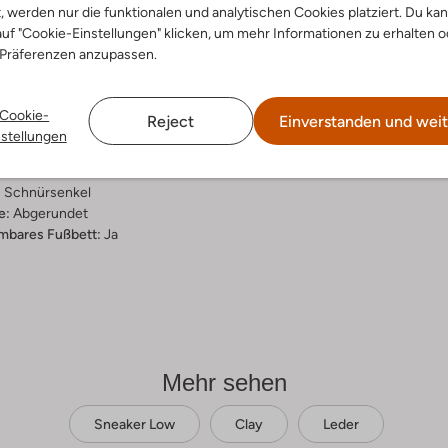
t, werden nur die funktionalen und analytischen Cookies platziert. Du ka
ensetzung &
uf "Cookie-Einstellungen" klicken, um mehr Informationen zu erhalten o
 Präferenzen anzupassen.
rm
Cookie-
Reject
Einverstanden und weit
ial:
Leder
nstellungen
al:
Leder
hle:
Gummi
:
Schnürsenkel
e:
Abgerundet
bares Fußbett:
Ja
Mehr sehen
Sneaker Low
Clay
Leder