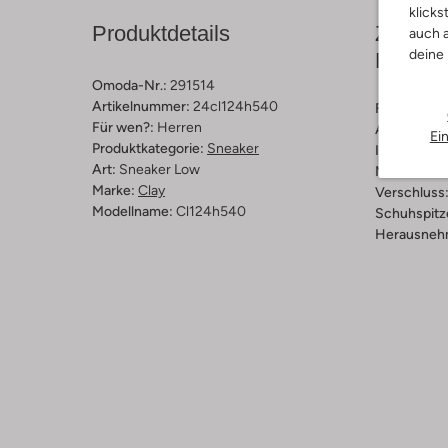
klicks
Produktdetails
Zusamm
auch a
deine
Passfo
Omoda-Nr.:
291514
Artikelnummer:
24cl124h540
Farbe :
Blau
Für wen?:
Herren
Außenmater
Ei
Produktkategorie:
Sneaker
Innenmateri
Art:
Sneaker Low
Material So
Marke:
Clay
Verschluss
Modellname:
Cl124h540
Schuhspitz
Herausnehm