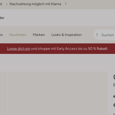
ht
Nachzahlung möglich mit Klarna
der
es
Neuheiten
Marken
Looks & Inspiration
Logge dich ein
und shoppe mit Early Access bis zu
50 % Rabatt.
€