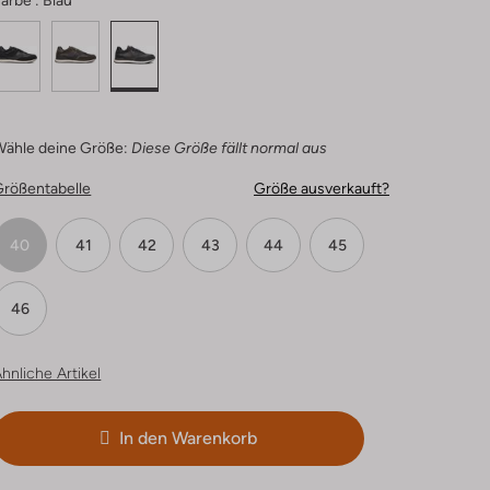
arbe :
Blau
Wähle deine Größe:
Diese Größe fällt normal aus
Größentabelle
Größe ausverkauft?
40
41
42
43
44
45
46
hnliche Artikel
In den Warenkorb