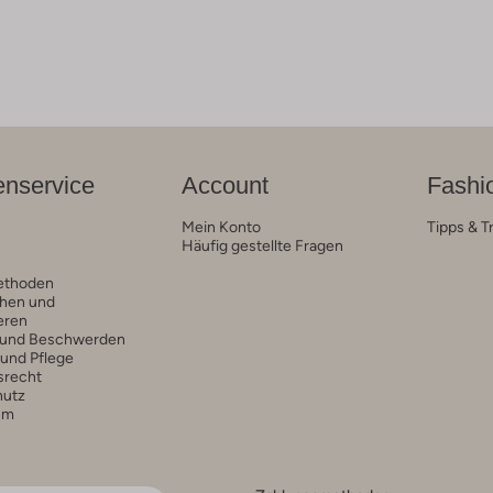
nservice
Account
Fashi
Mein Konto
Tipps & T
Häufig gestellte Fragen
ethoden
hen und
eren
 und Beschwerden
 und Pflege
srecht
hutz
um