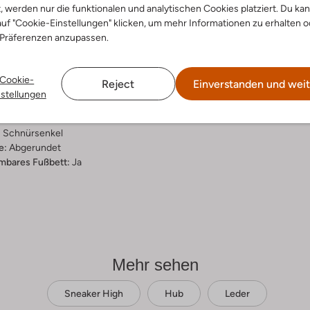
t, werden nur die funktionalen und analytischen Cookies platziert. Du ka
ensetzung &
uf "Cookie-Einstellungen" klicken, um mehr Informationen zu erhalten o
 Präferenzen anzupassen.
rm
Cookie-
Reject
Einverstanden und weit
ial:
Leder
nstellungen
al:
Leder
hle:
Gummi
:
Schnürsenkel
e:
Abgerundet
bares Fußbett:
Ja
Mehr sehen
Sneaker High
Hub
Leder