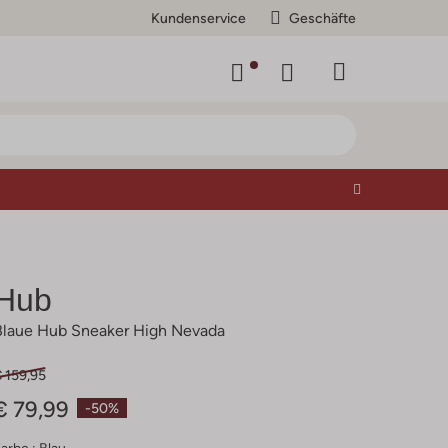
Kundenservice
Geschäfte
Hub
Blaue Hub Sneaker High Nevada
 159,95
€ 79,99
-50%