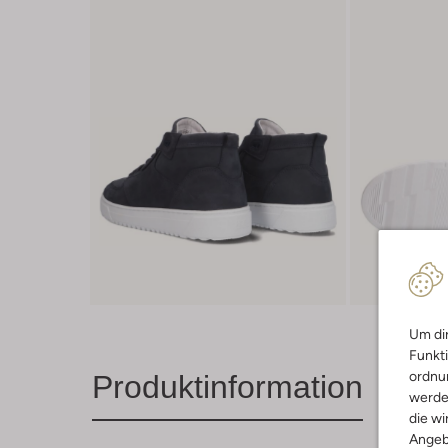
Um dir
Funkti
ordnun
Produktinformation
werde
die wi
Angeb