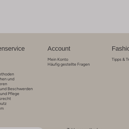
nservice
Account
Fashi
Mein Konto
Tipps & T
Häufig gestellte Fragen
ethoden
hen und
eren
 und Beschwerden
 und Pflege
srecht
hutz
um