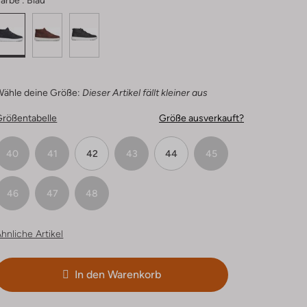
arbe :
Blau
Wähle deine Größe:
Dieser Artikel fällt kleiner aus
Größentabelle
Größe ausverkauft?
40
41
42
43
44
45
46
47
48
hnliche Artikel
In den Warenkorb