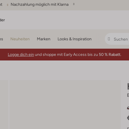
ht
Nachzahlung möglich mit Klarna
der
es
Neuheiten
Marken
Looks & Inspiration
Logge dich ein
und shoppe mit Early Access bis zu
50 % Rabatt.
€