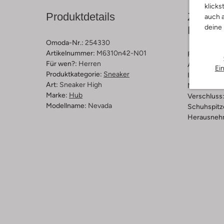
klicks
Produktdetails
Zusamm
auch a
deine
Passfo
Omoda-Nr.:
254330
Artikelnummer:
M6310n42-N01
Farbe :
Blau
Für wen?:
Herren
Außenmater
Ei
Produktkategorie:
Sneaker
Innenmateri
Art:
Sneaker High
Material So
Marke:
Hub
Verschluss
Modellname:
Nevada
Schuhspitz
Herausnehm