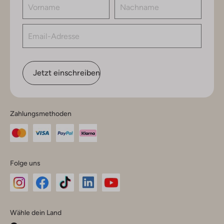
Jetzt einschreiben
Zahlungsmethoden
Folge uns
Omoda
Omoda
Omoda
Omoda
Omoda
Wähle dein Land
Instagram
Facebook
TikTok
LinkedIn
YouTube