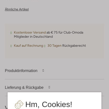
Ähnliche Artikel
Kostenloser Versand
ab € 75 für Club-Omoda
Mitglieder in Deutschland
Kauf auf Rechnung
30 Tagen
Rückgaberecht
Produktinformation
Lieferung & Rückgabe
Hm, Cookies!
Vervollständige deinen
Look