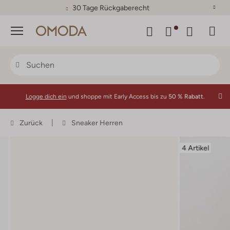
30 Tage Rückgaberecht
Menü
Logge dich ein
und shoppe mit Early Access bis zu
50 % Rabatt.
Zurück
Sneaker Herren
4 Artikel