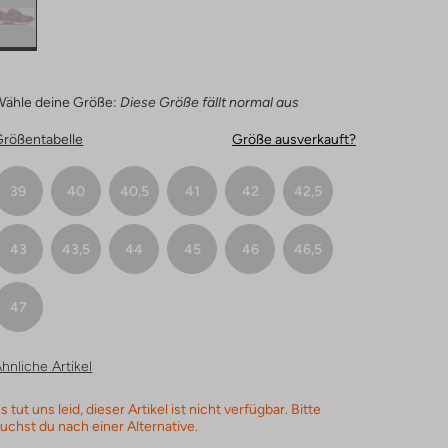
Wähle deine Größe:
Diese Größe fällt normal aus
Größentabelle
Größe ausverkauft?
39
40
40,5
41
42
42,5
43
43,5
44
45
46
46,5
47
hnliche Artikel
s tut uns leid, dieser Artikel ist nicht verfügbar. Bitte
uchst du nach einer Alternative.