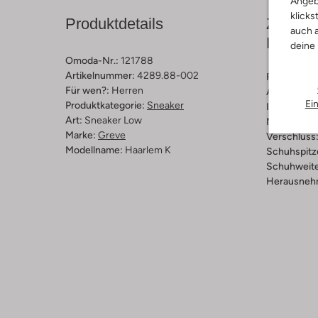
Angeb
klicks
Produktdetails
Zusamm
auch a
Passfo
deine
Omoda-Nr.:
121788
Artikelnummer:
4289.88-002
Farbe :
Bra
Für wen?:
Herren
Außenmater
Ei
Produktkategorie:
Sneaker
Innenmateri
Art:
Sneaker Low
Material So
Marke:
Greve
Verschluss
Modellname:
Haarlem K
Schuhspitz
Schuhweite
Herausnehm