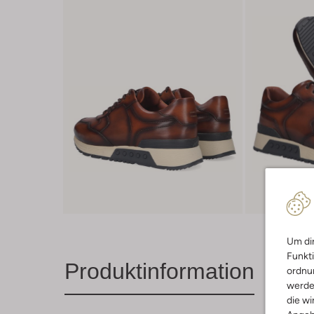
Um dir
Funkti
Produktinformation
ordnun
werde
die wi