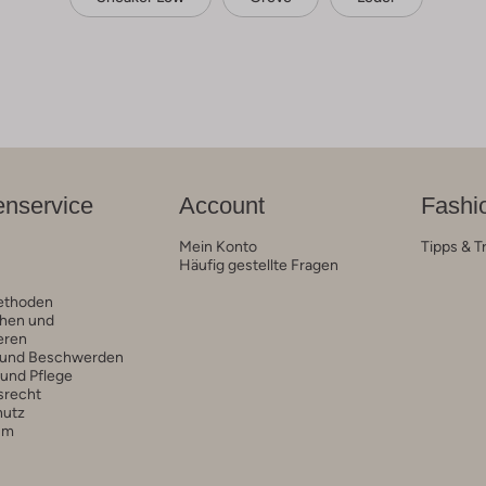
nservice
Account
Fashi
Mein Konto
Tipps & T
Häufig gestellte Fragen
ethoden
hen und
eren
 und Beschwerden
 und Pflege
srecht
hutz
um