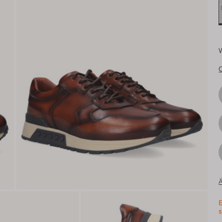
Ä
E
s