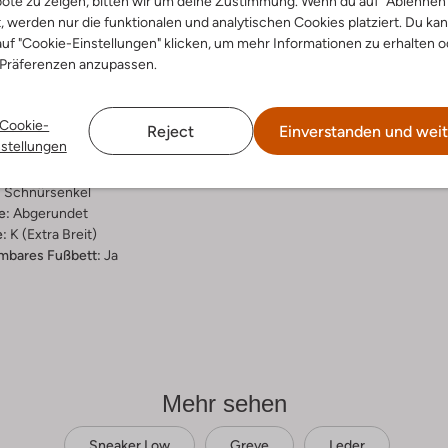
ote zu zeigen, bitten wir um deine Zustimmung. Wenn du auf "Ablehnen
t, werden nur die funktionalen und analytischen Cookies platziert. Du ka
ensetzung &
uf "Cookie-Einstellungen" klicken, um mehr Informationen zu erhalten o
rm
 Präferenzen anzupassen.
un
Cookie-
ial:
Leder
Reject
Einverstanden und weit
nstellungen
al:
Leder
hle:
Gummi
:
Schnürsenkel
e:
Abgerundet
:
K (extra Breit)
bares Fußbett:
Ja
Mehr sehen
Sneaker Low
Greve
Leder