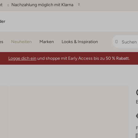
ht
Nachzahlung möglich mit Klarna
der
es
Neuheiten
Marken
Looks & Inspiration
Logge dich ein
und shoppe mit Early Access bis zu
50 % Rabatt.
F