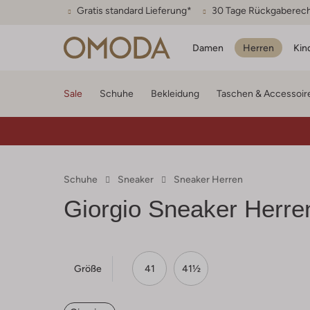
Gratis standard Lieferung*
30 Tage Rückgaberec
Damen
Herren
Kin
Sale
Schuhe
Bekleidung
Taschen & Accessoir
Schuhe
Sneaker
Sneaker Herren
Giorgio
Sneaker Herre
Größe
41
41½