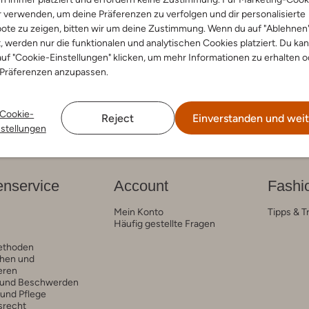
 Low
r verwenden, um deine Präferenzen zu verfolgen und dir personalisierte
€ 114,99
ote zu zeigen, bitten wir um deine Zustimmung. Wenn du auf "Ablehnen
t, werden nur die funktionalen und analytischen Cookies platziert. Du ka
arben
uf "Cookie-Einstellungen" klicken, um mehr Informationen zu erhalten o
 Präferenzen anzupassen.
Cookie-
Reject
Einverstanden und weit
nstellungen
nservice
Account
Fashi
Mein Konto
Tipps & T
Häufig gestellte Fragen
ethoden
hen und
eren
 und Beschwerden
 und Pflege
srecht