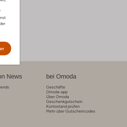
"
nnst
der
er
on News
bei Omoda
rends
Geschäfte
Omoda-app
Über Omoda
Geschenkgutschein
Kontostand prüfen
Mehr über Gutscheincodes