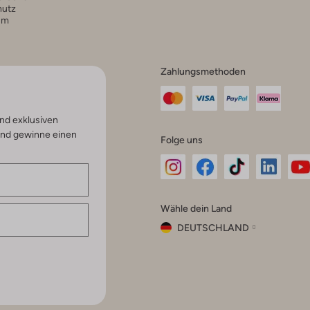
hutz
um
Zahlungsmethoden
nd exklusiven
und gewinne einen
Folge uns
Omoda
Omoda
Omoda
Omoda
Om
Wähle dein Land
Instagram
Facebook
TikTok
LinkedI
Yo
DEUTSCHLAND
Wähle
dein
Schließ
Land
Nederland