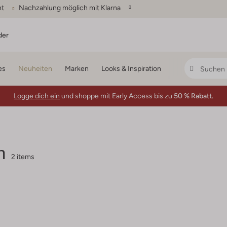
ht
Nachzahlung möglich mit Klarna
der
es
Neuheiten
Marken
Looks & Inspiration
Logge dich ein
und shoppe mit Early Access bis zu
50 % Rabatt.
n
2 items