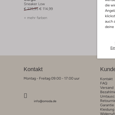
Sneaker Low
Sneaker
die wi
€ 229,95
€ 114,99
€ 229,95
Angeb
klicks
+ mehr farben
+ mehr f
auch a
deine
Ei
Kontakt
Kunde
Montag - Freitag 09:00 - 17:00 uur
Kontakt
FAQ
Versand
Bezahlm
Umtausc
Retourni
info@omoda.de
Garantie
Kleidung
Widerruf