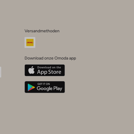
Versandmethoden
Download onze Omoda app
oda
n
uTube