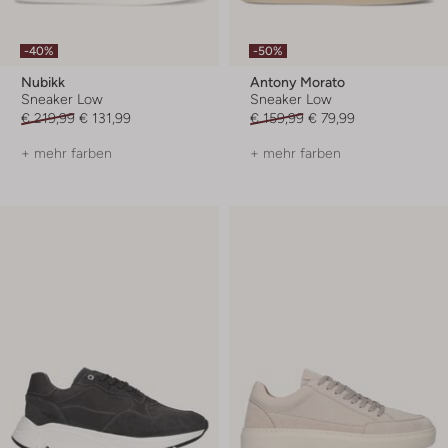
-40%
-50%
Nubikk
Antony Morato
Sneaker Low
Sneaker Low
€ 219,99
€ 131,99
€ 159,99
€ 79,99
+ mehr farben
+ mehr farben