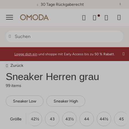
30 Tage Rückgaberecht
Menü
Logge dich ein
und shoppe mit Early Access bis zu
50 % Rabatt.
Zurück
Sneaker Herren grau
99 items
Sneaker Low
Sneaker High
Größe
1½
42
42½
43
43½
44
44½
45