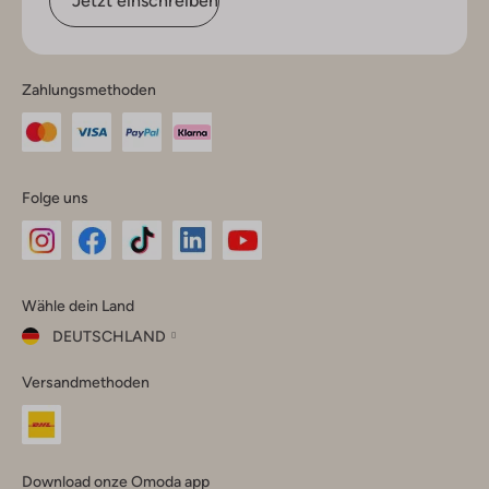
Jetzt einschreiben
Zahlungsmethoden
Folge uns
Omoda
Omoda
Omoda
Omoda
Omoda
Wähle dein Land
Instagram
Facebook
TikTok
LinkedIn
YouTube
DEUTSCHLAND
Wähle
Versandmethoden
dein
Schließ
Land
Nederland
België
(Nederlands)
Download onze Omoda app