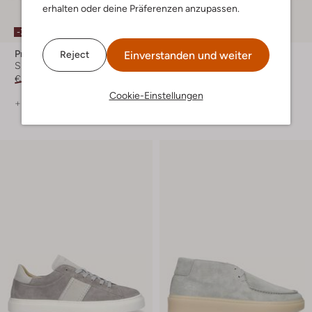
erhalten oder deine Präferenzen anzupassen.
-30%
-60%
Premiata
Stefano Lauran
Einverstanden und weiter
Reject
Sneaker Low
Sneaker Low
€ 279,99
€ 195,99
€ 149,99
€ 59,99
Cookie-Einstellungen
+ mehr farben