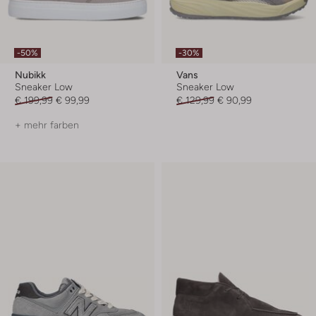
-50%
-30%
Nubikk
Vans
Sneaker Low
Sneaker Low
€ 199,99
€ 99,99
€ 129,99
€ 90,99
+ mehr farben