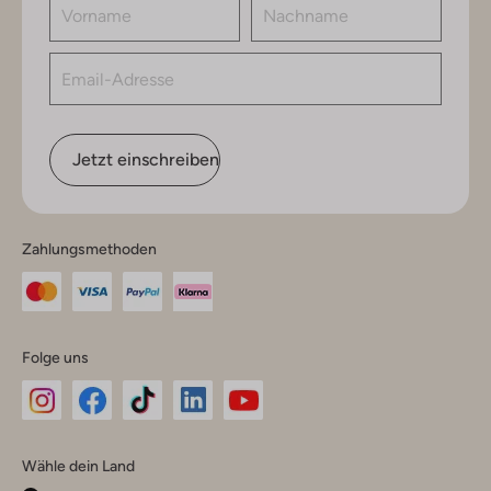
Jetzt einschreiben
Zahlungsmethoden
Folge uns
Omoda
Omoda
Omoda
Omoda
Omoda
Wähle dein Land
Instagram
Facebook
TikTok
LinkedIn
YouTube