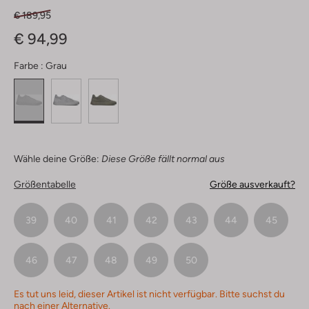
€ 189,95
€ 94,99
Farbe :
Grau
Wähle deine Größe:
Diese Größe fällt normal aus
Größentabelle
Größe ausverkauft?
39
40
41
42
43
44
45
46
47
48
49
50
Es tut uns leid, dieser Artikel ist nicht verfügbar. Bitte suchst du
nach einer Alternative.