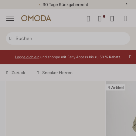
30 Tage Rückgaberecht
Menü
Logge dich ein
und shoppe mit Early Access bis zu
50 % Rabatt.
Zurück
Sneaker Herren
4 Artikel