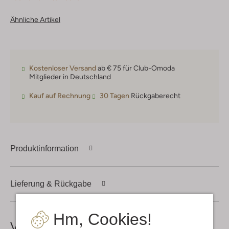
Ähnliche Artikel
Kostenloser Versand
ab € 75 für Club-Omoda
Mitglieder in Deutschland
Kauf auf Rechnung
30 Tagen
Rückgaberecht
Produktinformation
Lieferung & Rückgabe
Hm, Cookies!
Vervollständige deinen
Look