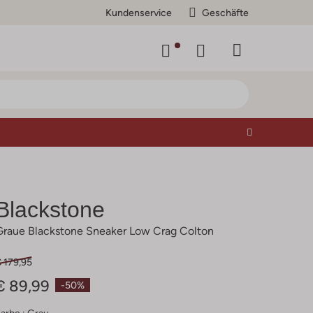
Kundenservice
Geschäfte
Blackstone
Graue Blackstone Sneaker Low Crag Colton
 179,95
€ 89,99
-50%