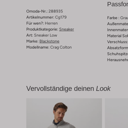
Passfo
Omoda-Nr.:
288935
Artikelnummer:
Cg179
Farbe :
Gra
Für wen?:
Herren
Außenmater
Produktkategorie:
Sneaker
Innenmateri
Art:
Sneaker Low
Material So
Marke:
Blackstone
Verschluss
Modellname:
Crag Colton
Absatzform
Schuhspitz
Herausnehm
Vervollständige deinen
Look