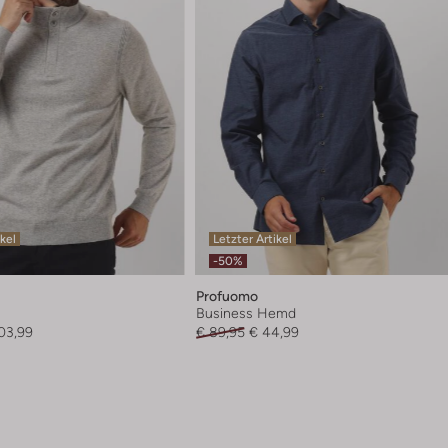
ikel
Letzter Artikel
-50%
Profuomo
Business Hemd
03,99
€ 89,95
€ 44,99