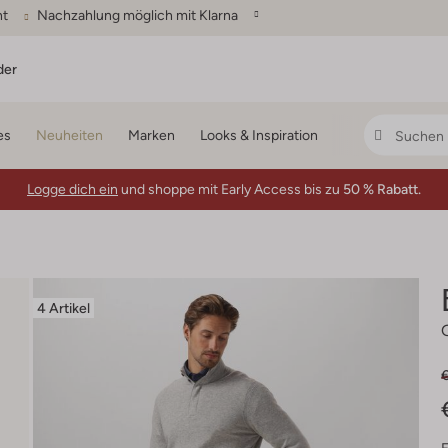
ht
Nachzahlung möglich mit Klarna
der
es
Neuheiten
Marken
Looks & Inspiration
Logge dich ein
und shoppe mit Early Access bis zu
50 % Rabatt.
4 Artikel
€