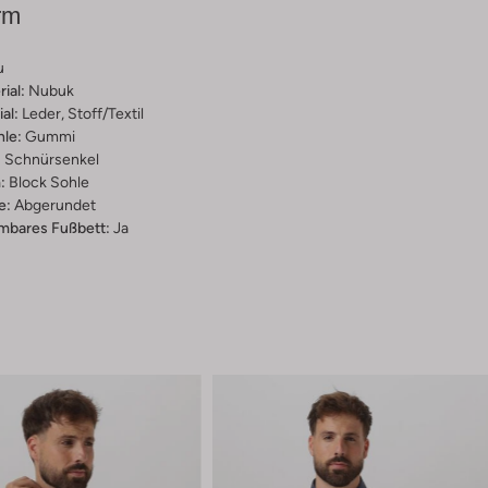
rm
u
ial:
Nubuk
al:
Leder, Stoff/textil
hle:
Gummi
:
Schnürsenkel
:
Block Sohle
e:
Abgerundet
bares Fußbett:
Ja