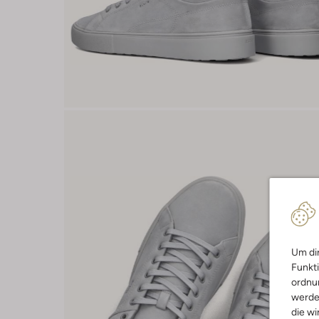
Um dir
Funkti
ordnun
werde
die wi