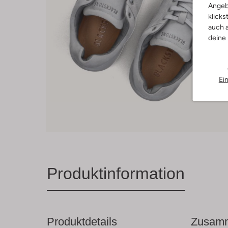
Angeb
klicks
auch a
deine
Ei
Produktinformation
Produktdetails
Zusamm