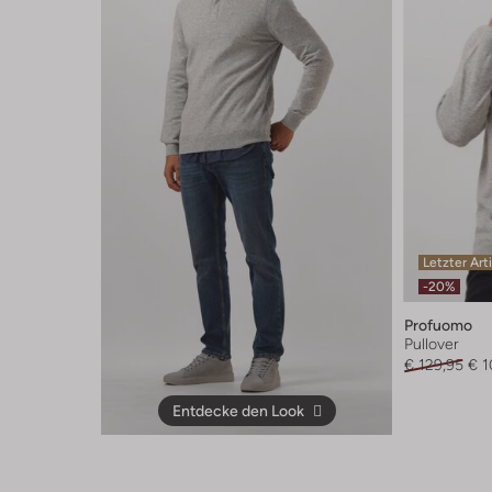
Letzter Art
-20%
Profuomo
Pullover
€ 129,95
€ 1
Entdecke den Look