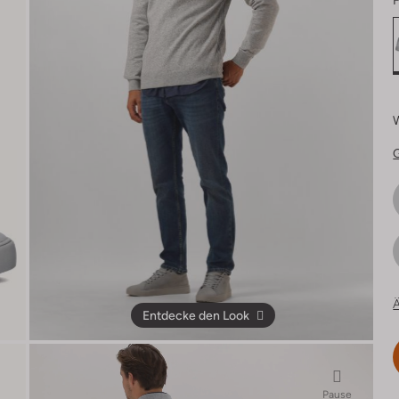
F
Ä
Entdecke den Look
Pause