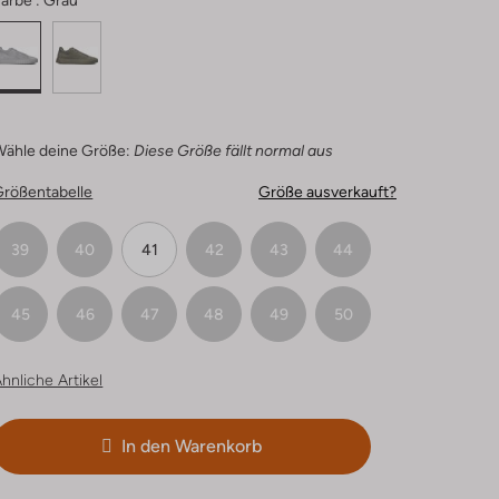
arbe :
Grau
Wähle deine Größe:
Diese Größe fällt normal aus
Größentabelle
Größe ausverkauft?
39
40
41
42
43
44
45
46
47
48
49
50
hnliche Artikel
In den Warenkorb