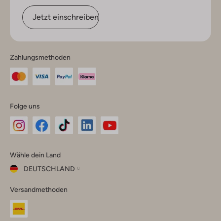
Jetzt einschreiben
Zahlungsmethoden
Folge uns
Omoda
Omoda
Omoda
Omoda
Omoda
Wähle dein Land
Instagram
Facebook
TikTok
LinkedIn
YouTube
DEUTSCHLAND
Wähle
Versandmethoden
dein
Schließ
Land
Nederland