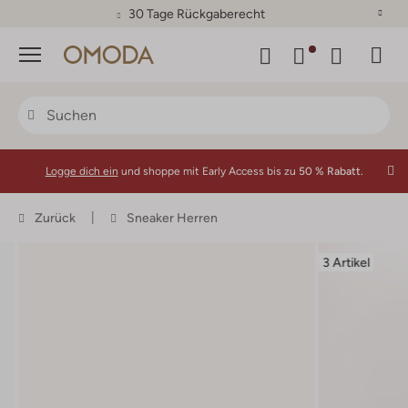
30 Tage Rückgaberecht
Menü
Logge dich ein
und shoppe mit Early Access bis zu
50 % Rabatt.
Zurück
Sneaker Herren
3 Artikel