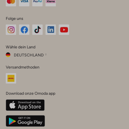
Folge uns
Omoda
Omoda
Omoda
Omoda
Omoda
Wähle dein Land
Instagram
Facebook
TikTok
LinkedIn
YouTube
DEUTSCHLAND
Wähle
Versandmethoden
dein
Schließ
Land
Nederland
België
(Nederlands)
Download onze Omoda app
Belgique
(Français)
Deutschland