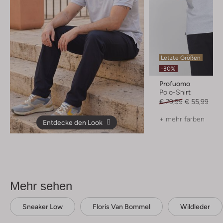
Letzte Größen
-30%
Profuomo
Polo-Shirt
€ 79,99
€ 55,99
+ mehr farben
Entdecke den Look
Mehr sehen
Sneaker Low
Floris Van Bommel
Wildleder