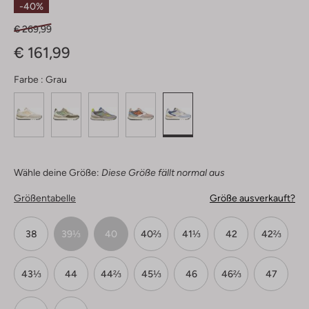
-40%
€ 269,99
€ 161,99
Farbe :
Grau
Wähle deine Größe:
Diese Größe fällt normal aus
Größentabelle
Größe ausverkauft?
38
39⅓
40
40⅔
41⅓
42
42⅔
43⅓
44
44⅔
45⅓
46
46⅔
47