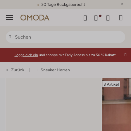
30 Tage Rückgaberecht
Menü
Logge dich ein
und shoppe mit Early Access bis zu
50 % Rabatt.
Zurück
Sneaker Herren
3 Artikel