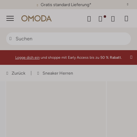
30 Tage Rückgaberecht
Menü
Logge dich ein
und shoppe mit Early Access bis zu
50 % Rabatt.
Zurück
Sneaker Herren