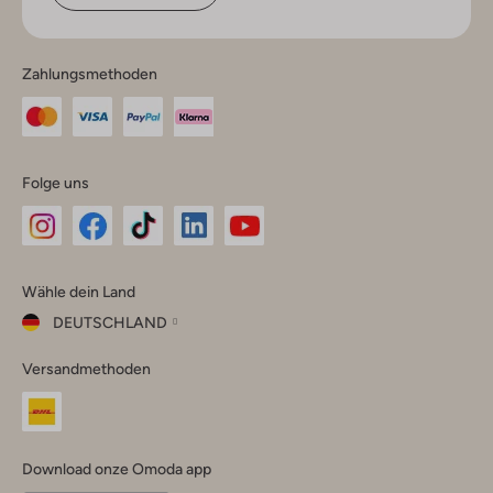
Zahlungsmethoden
Folge uns
Omoda
Omoda
Omoda
Omoda
Omoda
Wähle dein Land
Instagram
Facebook
TikTok
LinkedIn
YouTube
DEUTSCHLAND
Wähle
Versandmethoden
dein
Schließ
Land
Nederland
België
(Nederlands)
Download onze Omoda app
Belgique
(Français)