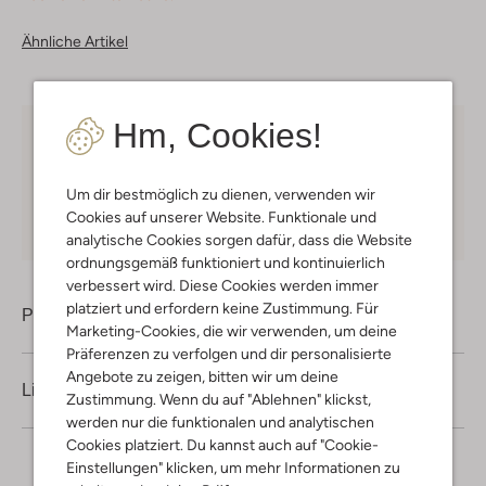
Ähnliche Artikel
Hm, Cookies!
Kostenloser Versand
ab € 75 für Club-Omoda
Mitglieder in Deutschland
Um dir bestmöglich zu dienen, verwenden wir
Kauf auf Rechnung
30 Tagen
Rückgaberecht
Cookies auf unserer Website. Funktionale und
analytische Cookies sorgen dafür, dass die Website
ordnungsgemäß funktioniert und kontinuierlich
verbessert wird. Diese Cookies werden immer
platziert und erfordern keine Zustimmung. Für
Produktinformation
Marketing-Cookies, die wir verwenden, um deine
Präferenzen zu verfolgen und dir personalisierte
Angebote zu zeigen, bitten wir um deine
Lieferung & Rückgabe
Zustimmung. Wenn du auf "Ablehnen" klickst,
werden nur die funktionalen und analytischen
Cookies platziert. Du kannst auch auf "Cookie-
Einstellungen" klicken, um mehr Informationen zu