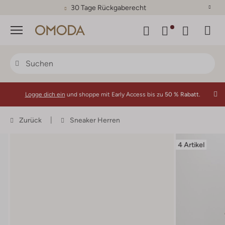
30 Tage Rückgaberecht
Menü
Logge dich ein
und shoppe mit Early Access bis zu
50 % Rabatt.
Zurück
Sneaker Herren
4 Artikel