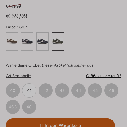
€ 149,99
€ 59,99
Farbe :
Grün
Wähle deine Größe:
Dieser Artikel fällt kleiner aus
Größentabelle
Größe ausverkauft?
40
41
42
43
44
45
46
46,5
48
In den Warenkorb