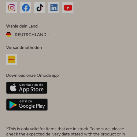
Omoda
Omoda
Omoda
Omoda
Omoda
Wähle dein Land
Instagram
Facebook
TikTok
LinkedIn
YouTube
DEUTSCHLAND
Wähle
Versandmethoden
dein
Schließ
Land
Nederland
België
(Nederlands)
Download onze Omoda app
Belgique
(Français)
Deutschland
*This is only valid for items that are in stock. To be sure, please
check the expected delivery date stated with the product or in