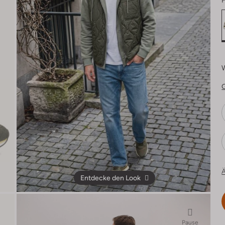
F
Ä
Entdecke den Look
Pause