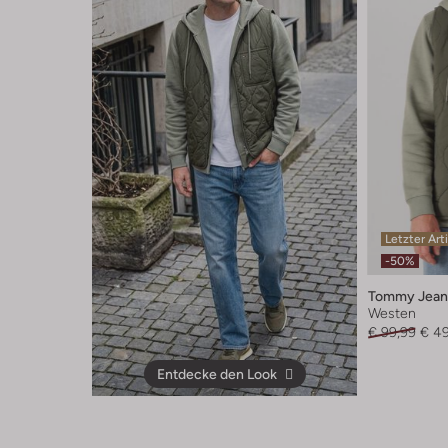
Letzter Art
-50%
Tommy Jean
Westen
€ 99,99
€ 4
Entdecke den Look