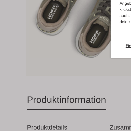
Angeb
klicks
auch a
deine
Ei
Produktinformation
Produktdetails
Zusamm