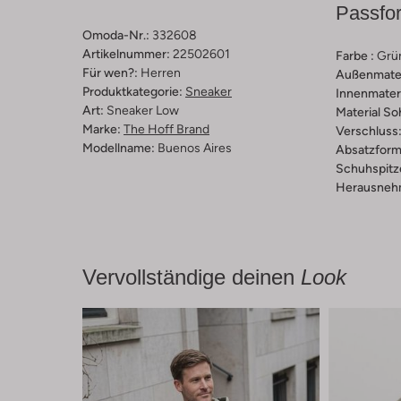
Passfo
Omoda-Nr.:
332608
Artikelnummer:
22502601
Farbe :
Grü
Für wen?:
Herren
Außenmater
Produktkategorie:
Sneaker
Innenmateri
Art:
Sneaker Low
Material So
Marke:
The Hoff Brand
Verschluss
Modellname:
Buenos Aires
Absatzform
Schuhspitz
Herausnehm
Vervollständige deinen
Look