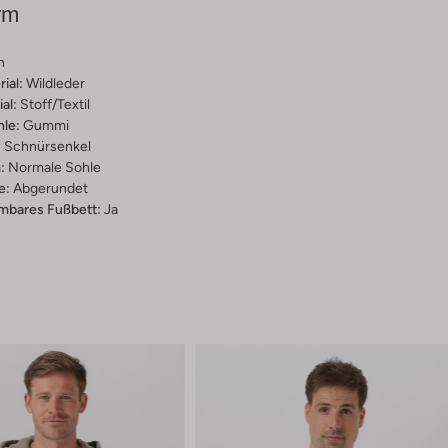
rm
n
ial:
Wildleder
al:
Stoff/textil
hle:
Gummi
:
Schnürsenkel
:
Normale Sohle
e:
Abgerundet
bares Fußbett:
Ja