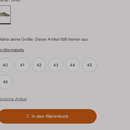
arbe :
Grün
Wähle deine Größe:
Dieser Artikel fällt kleiner aus
Größentabelle
40
41
42
43
44
45
46
hnliche Artikel
In den Warenkorb