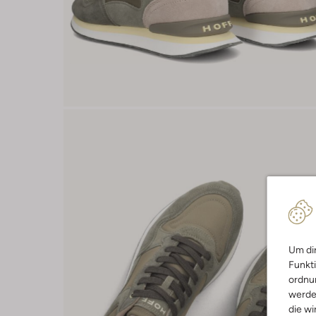
Um dir
Funkti
ordnun
werde
die wi