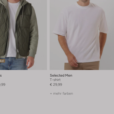
ikel
s
Selected Men
T-shirt
9,99
€ 29,99
+ mehr farben