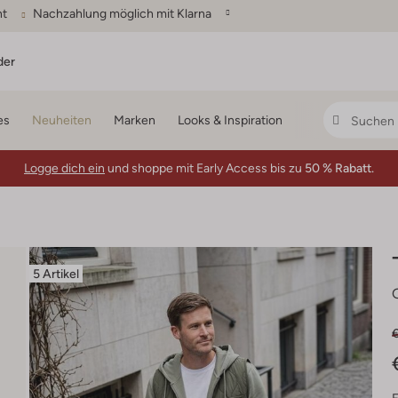
ht
Nachzahlung möglich mit Klarna
der
es
Neuheiten
Marken
Looks & Inspiration
Logge dich ein
und shoppe mit Early Access bis zu
50 % Rabatt.
5 Artikel
€