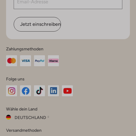
Jetzt einschreiben
Zahlungsmethoden
Folge uns
Omoda
Omoda
Omoda
Omoda
Omoda
Wähle dein Land
Instagram
Facebook
TikTok
LinkedIn
YouTube
DEUTSCHLAND
Wähle
Versandmethoden
dein
Schließ