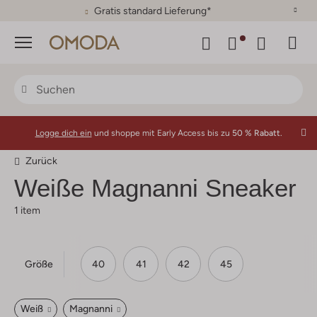
Gratis standard Lieferung*
Menü
Logge dich ein
und shoppe mit Early Access bis zu
50 % Rabatt.
Zurück
Weiße Magnanni Sneaker
1 item
Größe
40
41
42
45
Weiß
Magnanni