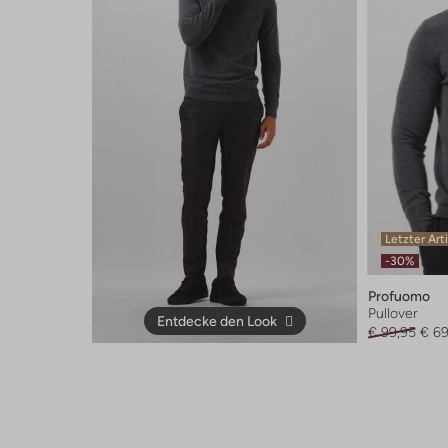
Letzter Art
-30%
Profuomo
Pullover
Entdecke den Look
€ 99,95
€ 69