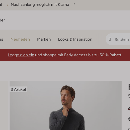
ht
Nachzahlung möglich mit Klarna
der
es
Neuheiten
Marken
Looks & Inspiration
Logge dich ein
und shoppe mit Early Access bis zu
50 % Rabatt.
3 Artikel
€