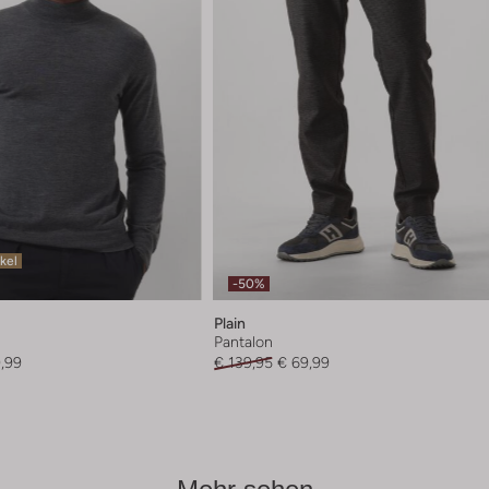
ikel
-50%
Plain
Pantalon
,99
€ 139,95
€ 69,99