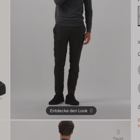
F
Ä
Entdecke den Look
E
s
Pause