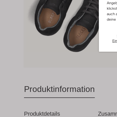
Angeb
klicks
auch a
deine
Ei
Produktinformation
Produktdetails
Zusamm