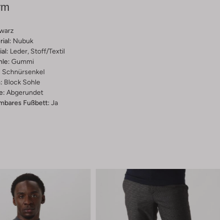
rm
warz
ial:
Nubuk
al:
Leder, Stoff/textil
hle:
Gummi
:
Schnürsenkel
:
Block Sohle
e:
Abgerundet
bares Fußbett:
Ja