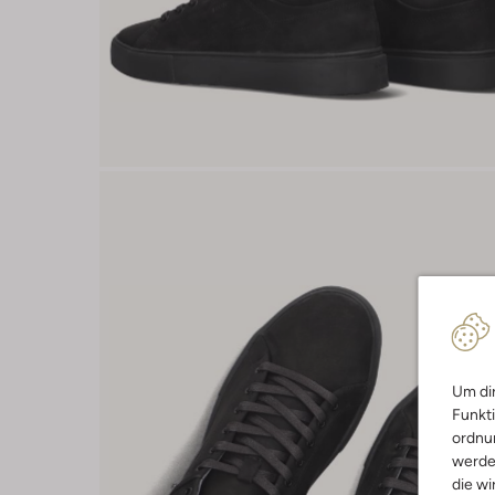
Um dir
Funkti
ordnun
werde
die wi