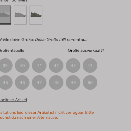
arbe :
Schwarz
Wähle deine Größe:
Diese Größe fällt normal aus
Größentabelle
Größe ausverkauft?
39
40
41
42
43
44
45
46
47
48
49
50
hnliche Artikel
s tut uns leid, dieser Artikel ist nicht verfügbar. Bitte
uchst du nach einer Alternative.