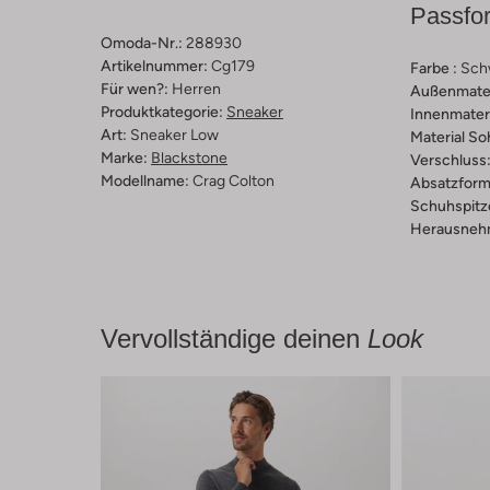
Passfo
Omoda-Nr.:
288930
Artikelnummer:
Cg179
Farbe :
Sch
Für wen?:
Herren
Außenmater
Produktkategorie:
Sneaker
Innenmateri
Art:
Sneaker Low
Material So
Marke:
Blackstone
Verschluss
Modellname:
Crag Colton
Absatzform
Schuhspitz
Herausnehm
Vervollständige deinen
Look