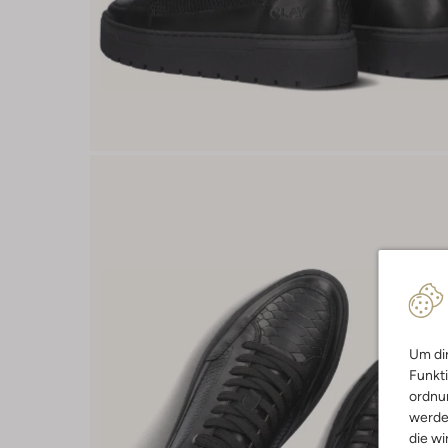
Um dir
Funkti
ordnun
werde
die wi