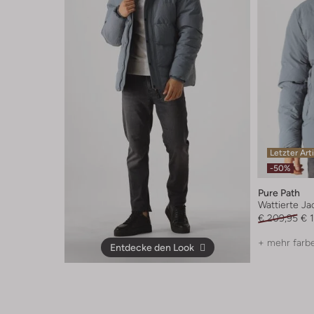
Letzter Art
-50%
Pure Path
Wattierte Ja
€ 209,95
€ 
+ mehr farb
Entdecke den Look