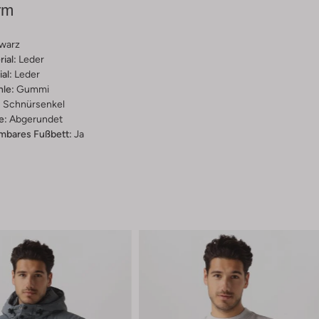
rm
warz
ial:
Leder
al:
Leder
hle:
Gummi
:
Schnürsenkel
e:
Abgerundet
bares Fußbett:
Ja