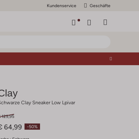
Kundenservice
Geschäfte
Clay
Schwarze Clay Sneaker Low Lpivar
 129,95
€ 64,99
-50%