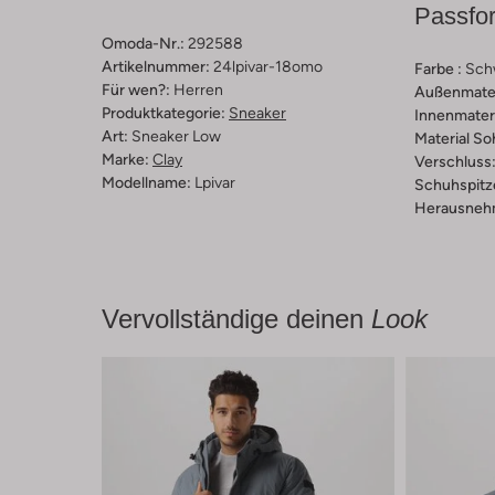
Passfo
Omoda-Nr.:
292588
Artikelnummer:
24lpivar-18omo
Farbe :
Sch
Für wen?:
Herren
Außenmater
Produktkategorie:
Sneaker
Innenmateri
Art:
Sneaker Low
Material So
Marke:
Clay
Verschluss
Modellname:
Lpivar
Schuhspitz
Herausnehm
Vervollständige deinen
Look