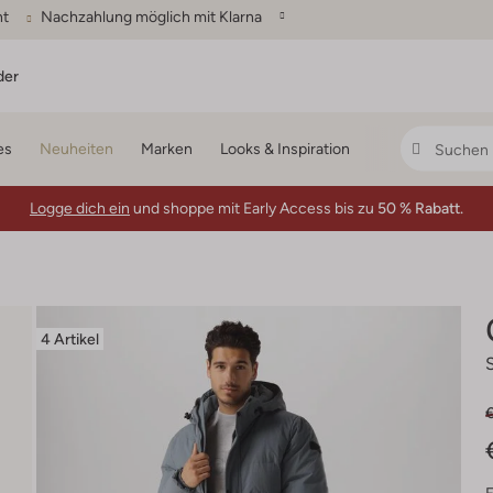
ht
Nachzahlung möglich mit Klarna
der
es
Neuheiten
Marken
Looks & Inspiration
Logge dich ein
und shoppe mit Early Access bis zu
50 % Rabatt.
4 Artikel
€