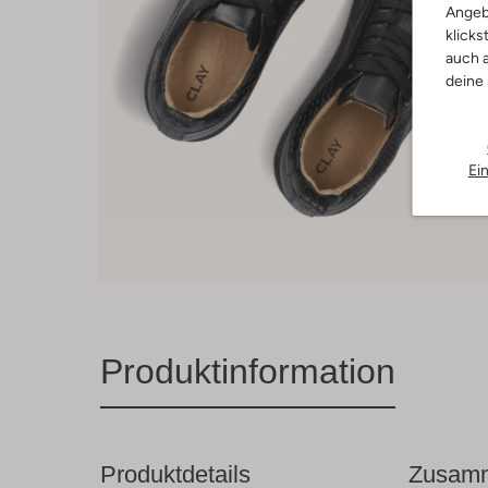
Angeb
klicks
auch a
deine
Ei
Produktinformation
Produktdetails
Zusamm