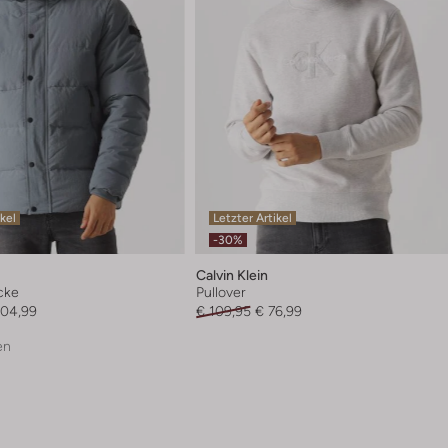
ikel
Letzter Artikel
-30%
Calvin Klein
cke
Pullover
104,99
€ 109,95
€ 76,99
en