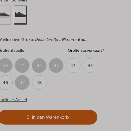
arbe :
Schwarz
Wähle deine Größe:
Diese Größe fällt normal aus
Größentabelle
Größe ausverkauft?
40
41
42
43
44
45
46
47
48
hnliche Artikel
In den Warenkorb