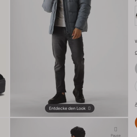
F
Ä
Entdecke den Look
Pause