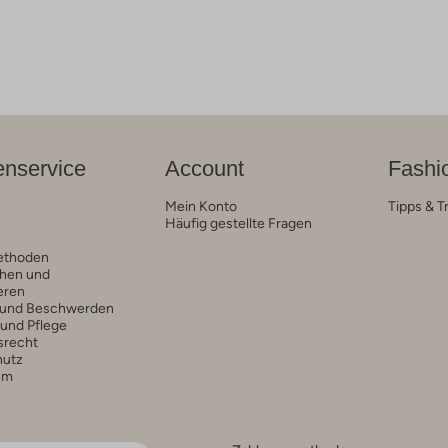
nservice
Account
Fashi
Mein Konto
Tipps & T
Häufig gestellte Fragen
ethoden
hen und
eren
 und Beschwerden
 und Pflege
srecht
hutz
um