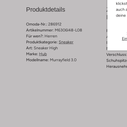
klicks
Produktdetails
Zusamm
auch a
deine
Passfo
Omoda-Nr.:
286912
Artikelnummer:
M6306l48-L08
Farbe :
Sch
Für wen?:
Herren
Außenmater
Ei
Produktkategorie:
Sneaker
Innenmateri
Art:
Sneaker High
Material So
Marke:
Hub
Verschluss
Modellname:
Murrayfield 3.0
Schuhspitz
Herausnehm