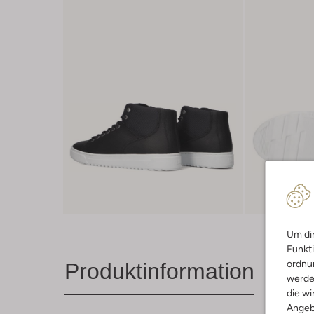
Um dir
Funkti
ordnun
Produktinformation
werde
die wi
Angeb