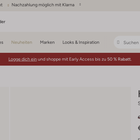
ht
Nachzahlung möglich mit Klarna
der
es
Neuheiten
Marken
Looks & Inspiration
Logge dich ein
und shoppe mit Early Access bis zu
50 % Rabatt.
€