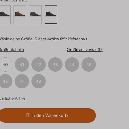
arbe :
Schwarz
Wähle deine Größe:
Dieser Artikel fällt kleiner aus
Größentabelle
Größe ausverkauft?
40
41
42
43
44
45
46
47
48
hnliche Artikel
In den Warenkorb