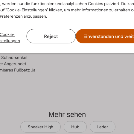
t, werden nur die funktionalen und analytischen Cookies platziert. Du ka
ensetzung &
uf "Cookie-Einstellungen" klicken, um mehr Informationen zu erhalten o
 Präferenzen anzupassen.
rm
warz
Cookie-
Reject
Einverstanden und weit
ial:
Leder
nstellungen
al:
Stoff/textil
hle:
Gummi
:
Schnürsenkel
e:
Abgerundet
bares Fußbett:
Ja
Mehr sehen
Sneaker High
Hub
Leder