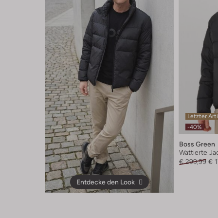
Letzter Art
-40%
Boss Green
Wattierte Ja
€ 299,99
€ 
Entdecke den Look