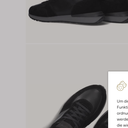
Um dir
Funkti
ordnun
werde
die wi