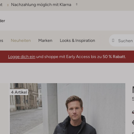
ht
Nachzahlung möglich mit Klarna
der
es
Neuheiten
Marken
Looks & Inspiration
Logge dich ein
und shoppe mit Early Access bis zu
50 % Rabatt.
4 Artikel