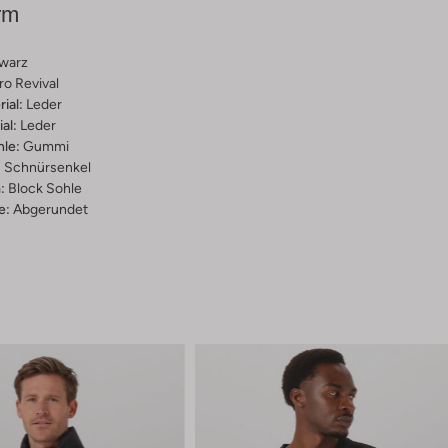
rm
warz
ro Revival
ial:
Leder
al:
Leder
hle:
Gummi
:
Schnürsenkel
:
Block Sohle
e:
Abgerundet