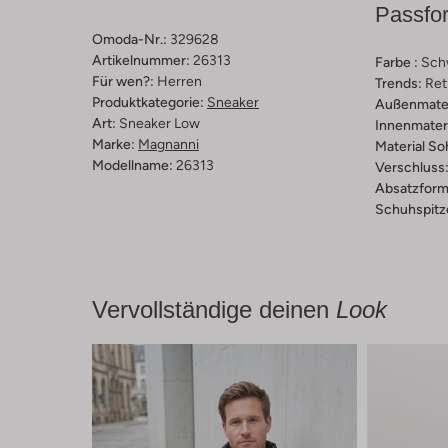
Passfo
Omoda-Nr.:
329628
Artikelnummer:
26313
Farbe :
Sch
Für wen?:
Herren
Trends:
Ret
Produktkategorie:
Sneaker
Außenmater
Art:
Sneaker Low
Innenmateri
Marke:
Magnanni
Material So
Modellname:
26313
Verschluss
Absatzform
Schuhspitz
Vervollständige deinen
Look