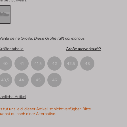
arbe :
Schwarz
Wähle deine Größe:
Diese Größe fällt normal aus
Größentabelle
Größe ausverkauft?
40
41
41,5
42
42,5
43
43,5
44
45
46
hnliche Artikel
s tut uns leid, dieser Artikel ist nicht verfügbar. Bitte
uchst du nach einer Alternative.