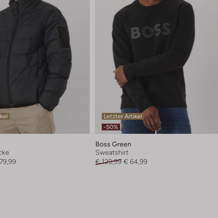
ikel
Letzter Artikel
-50%
Boss Green
cke
Sweatshirt
179,99
€ 129,99
€ 64,99