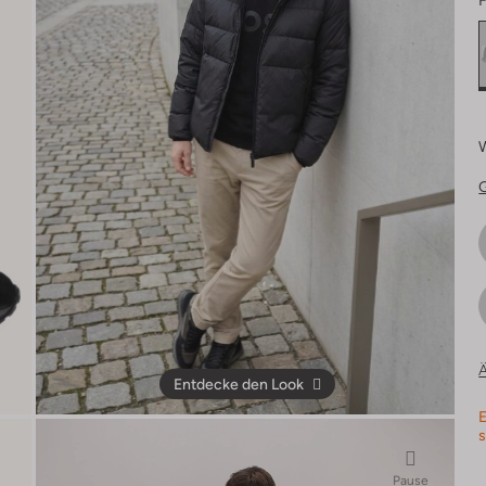
F
Ä
Entdecke den Look
E
s
Pause