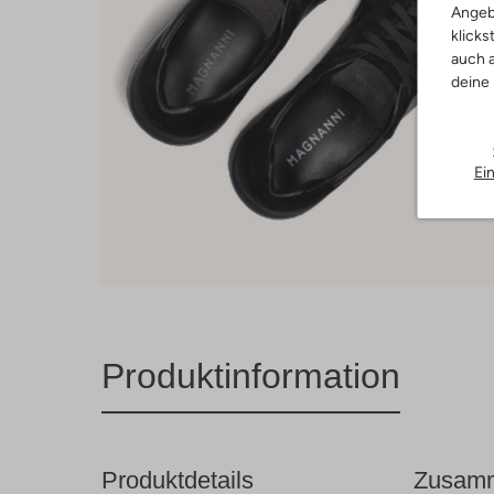
Angeb
klicks
auch a
deine
Ei
Produktinformation
Produktdetails
Zusamm