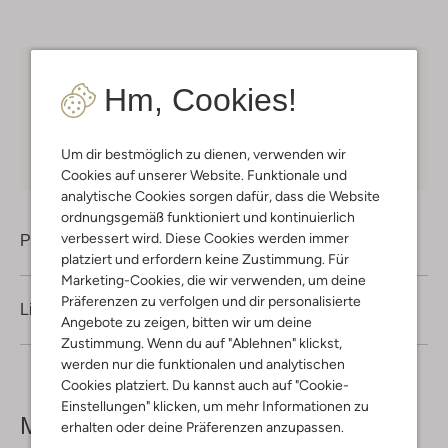
Kostenloser Versand
ab € 75 für Club-Omoda
Hm, Cookies!
Mitglieder in Deutschland
Kauf auf Rechnung
30 Tagen
Rückgaberecht
Um dir bestmöglich zu dienen, verwenden wir
Cookies auf unserer Website. Funktionale und
analytische Cookies sorgen dafür, dass die Website
ordnungsgemäß funktioniert und kontinuierlich
verbessert wird. Diese Cookies werden immer
Produktinformation
platziert und erfordern keine Zustimmung. Für
Marketing-Cookies, die wir verwenden, um deine
Präferenzen zu verfolgen und dir personalisierte
Lieferung & Rückgabe
Angebote zu zeigen, bitten wir um deine
Zustimmung. Wenn du auf "Ablehnen" klickst,
werden nur die funktionalen und analytischen
Cookies platziert. Du kannst auch auf "Cookie-
Einstellungen" klicken, um mehr Informationen zu
Mehr sehen
erhalten oder deine Präferenzen anzupassen.