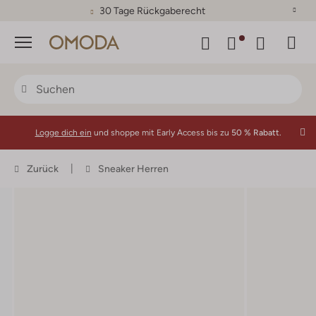
30 Tage Rückgaberecht
Menü
Logge dich ein
und shoppe mit Early Access bis zu
50 % Rabatt.
Zurück
Sneaker Herren