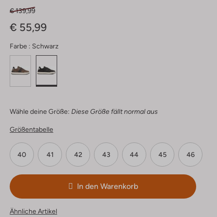
€ 139,99
€ 55,99
Farbe :
Schwarz
Wähle deine Größe:
Diese Größe fällt normal aus
Größentabelle
40
41
42
43
44
45
46
In den Warenkorb
Ähnliche Artikel