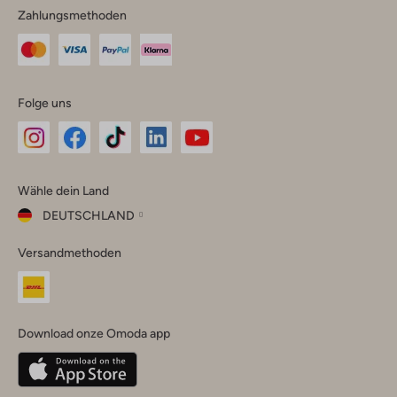
Zahlungsmethoden
Folge uns
Omoda
Omoda
Omoda
Omoda
Omoda
Wähle dein Land
Instagram
Facebook
TikTok
LinkedIn
YouTube
DEUTSCHLAND
Wähle
Versandmethoden
dein
Schließ
Land
Nederland
België
(Nederlands)
Download onze Omoda app
Belgique
(Français)
Deutschland